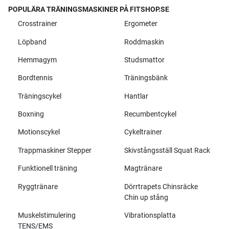
POPULÄRA TRÄNINGSMASKINER PÅ FITSHOP.SE
Crosstrainer
Ergometer
Löpband
Roddmaskin
Hemmagym
Studsmattor
Bordtennis
Träningsbänk
Träningscykel
Hantlar
Boxning
Recumbentcykel
Motionscykel
Cykeltrainer
Trappmaskiner Stepper
Skivstångsställ Squat Rack
Funktionell träning
Magtränare
Ryggtränare
Dörrtrapets Chinsräcke
Chin up stång
Muskelstimulering
Vibrationsplatta
TENS/EMS