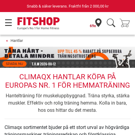
Snabb & säker leverans. Fraktfri från
2 000,00 kr
69x
Hantlar
CLIMAQX HANTLAR KÖPA PÅ
EUROPAS NR. 1 FÖR HEMMATRÄNING
Hantelträning för muskeluppbyggnad. Träna styrka, stärka
muskler. Effektiv och rolig träning hemma. Kolla in bara,
hos oss hittar du det mesta.
Climaqx sortimentet bjuder på ett stort urval av högvärdiga
träningsmaskiner, träningsredskap och förstklassiga