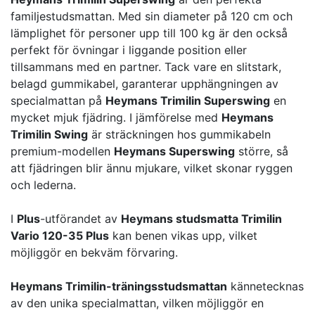
familjestudsmattan. Med sin diameter på 120 cm och
lämplighet för personer upp till 100 kg är den också
perfekt för övningar i liggande position eller
tillsammans med en partner. Tack vare en slitstark,
belagd gummikabel, garanterar upphängningen av
specialmattan på
Heymans Trimilin Superswing
en
mycket mjuk fjädring. I jämförelse med
Heymans
Trimilin Swing
är sträckningen hos gummikabeln
premium-modellen
Heymans Superswing
större, så
att fjädringen blir ännu mjukare, vilket skonar ryggen
och lederna.
I
Plus
-utförandet av
Heymans studsmatta Trimilin
Vario 120-35 Plus
kan benen vikas upp, vilket
möjliggör en bekväm förvaring.
Heymans Trimilin-träningsstudsmattan
kännetecknas
av den unika specialmattan, vilken möjliggör en