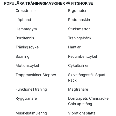
POPULÄRA TRÄNINGSMASKINER PÅ FITSHOP.SE
Crosstrainer
Ergometer
Löpband
Roddmaskin
Hemmagym
Studsmattor
Bordtennis
Träningsbänk
Träningscykel
Hantlar
Boxning
Recumbentcykel
Motionscykel
Cykeltrainer
Trappmaskiner Stepper
Skivstångsställ Squat
Rack
Funktionell träning
Magtränare
Ryggtränare
Dörrtrapets Chinsräcke
Chin up stång
Muskelstimulering
Vibrationsplatta