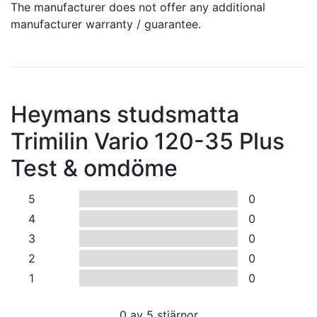
The manufacturer does not offer any additional
manufacturer warranty / guarantee.
Heymans studsmatta
Trimilin Vario 120-35 Plus
Test & omdöme
5
0
4
0
3
0
2
0
1
0
0
av 5 stjärnor