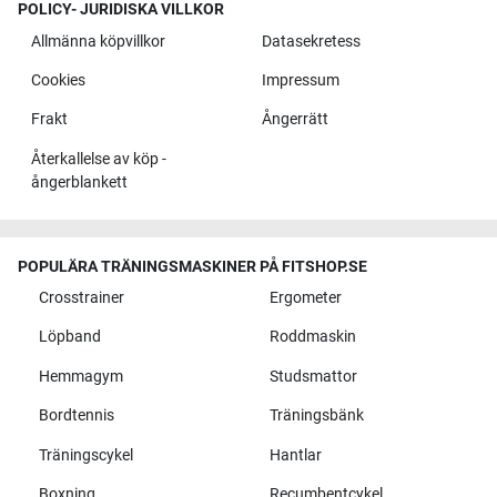
POLICY- JURIDISKA VILLKOR
Allmänna köpvillkor
Datasekretess
Cookies
Impressum
Frakt
Ångerrätt
Återkallelse av köp -
ångerblankett
POPULÄRA TRÄNINGSMASKINER PÅ FITSHOP.SE
Crosstrainer
Ergometer
Löpband
Roddmaskin
Hemmagym
Studsmattor
Bordtennis
Träningsbänk
Träningscykel
Hantlar
Boxning
Recumbentcykel