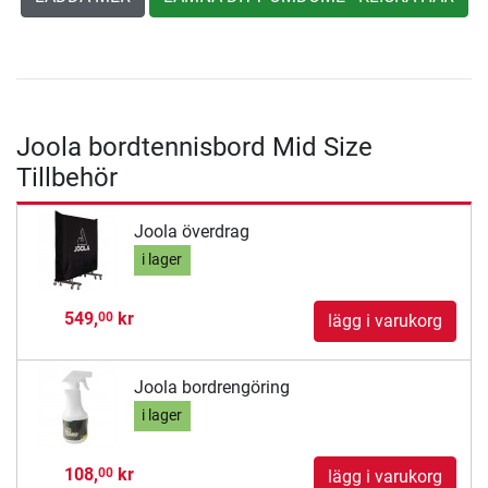
Joola bordtennisbord Mid Size
Tillbehör
Joola överdrag
i lager
549,
kr
00
lägg i varukorg
Joola bordrengöring
i lager
108,
kr
00
lägg i varukorg