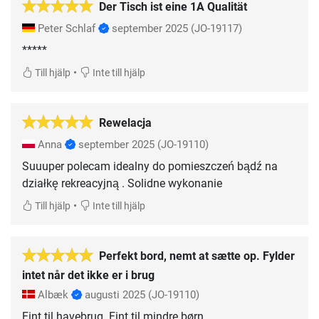
Der Tisch ist eine 1A Qualität
Peter Schlaf
september 2025
(JO-19117)
*****
•
Till hjälp
Inte till hjälp
Rewelacja
Anna
september 2025
(JO-19110)
Suuuper polecam idealny do pomieszczeń bądź na
działkę rekreacyjną . Solidne wykonanie
•
Till hjälp
Inte till hjälp
Perfekt bord, nemt at sætte op. Fylder
intet når det ikke er i brug
Albæk
augusti 2025
(JO-19110)
Fint til havebrug. Fint til mindre børn