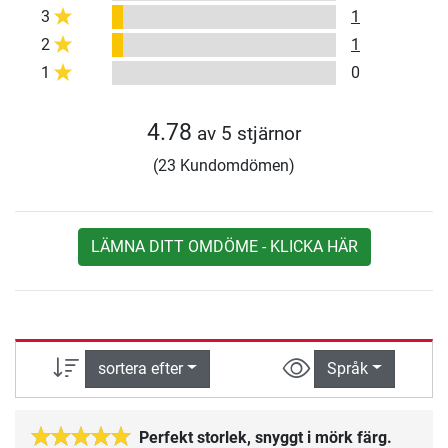
3
1
2
1
1
0
4.78
av 5 stjärnor
(23 Kundomdömen)
LÄMNA DITT OMDÖME - KLICKA HÄR
sortera efter
Språk
Perfekt storlek, snyggt i mörk färg.