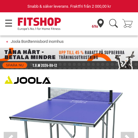
Snabb & säker leverans. Fraktfri från
2 000,00 kr
69x
Joola Bordtennisbord inomhus