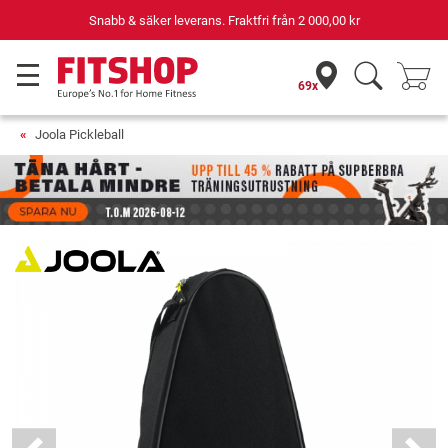
Snabb & säker leverans. Fraktfri från
2 000,00 kr
69x
Joola Pickleball