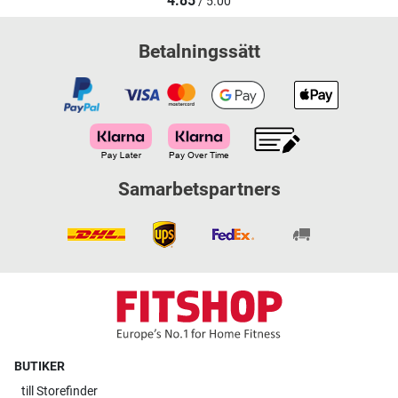
4.85
/ 5.00
Betalningssätt
Samarbetspartners
BUTIKER
till
Storefinder