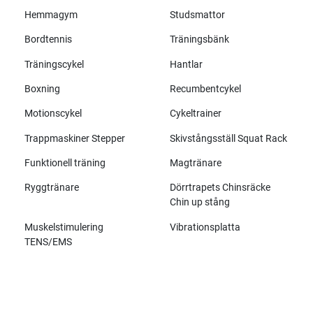
Hemmagym
Studsmattor
Bordtennis
Träningsbänk
Träningscykel
Hantlar
Boxning
Recumbentcykel
Motionscykel
Cykeltrainer
Trappmaskiner Stepper
Skivstångsställ Squat Rack
Funktionell träning
Magtränare
Ryggtränare
Dörrtrapets Chinsräcke
Chin up stång
Muskelstimulering
Vibrationsplatta
TENS/EMS
Alla märken