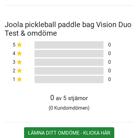
Joola pickleball paddle bag Vision Duo
Test & omdöme
5
0
4
0
3
0
2
0
1
0
0
av 5 stjärnor
(0 Kundomdömen)
LÄMNA DITT OMDÖME - KLICKA HÄR