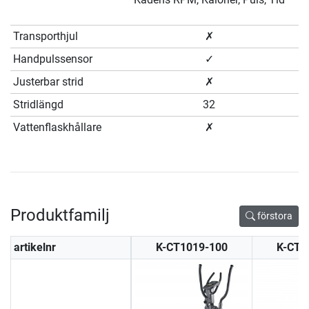
Transporthjul
✗
Handpulssensor
✓
Justerbar strid
✗
Stridlängd
32
Vattenflaskhållare
✗
Produktfamilj
förstora
artikelnr
K-CT1019-100
K-CT1