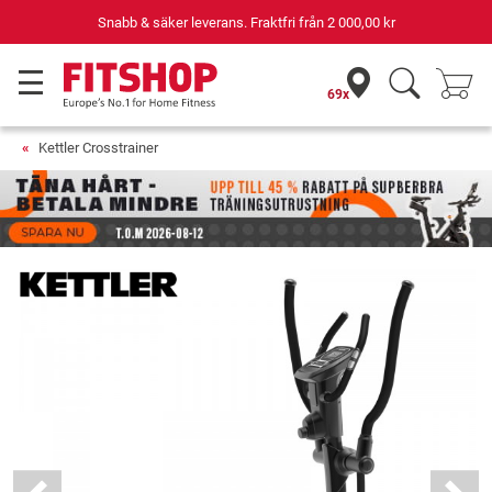
Din expert inom hemmaträning i 42 år
69x
Kettler Crosstrainer