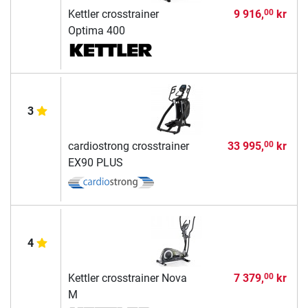
Kettler crosstrainer
9 916,
kr
00
Optima 400
3
cardiostrong crosstrainer
33 995,
kr
00
EX90 PLUS
4
Kettler crosstrainer Nova
7 379,
kr
00
M