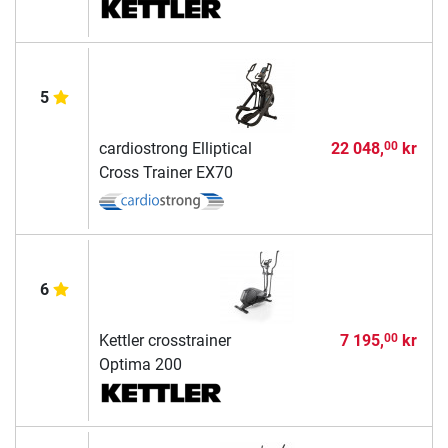
5
cardiostrong Elliptical
22 048,
kr
00
Cross Trainer EX70
6
Kettler crosstrainer
7 195,
kr
00
Optima 200