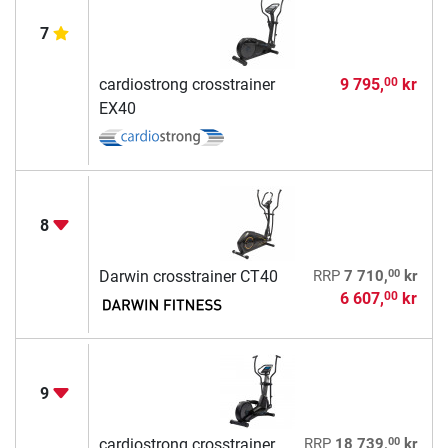
7
cardiostrong crosstrainer
9 795,
kr
00
EX40
8
00
Darwin crosstrainer CT40
RRP
7 710,
kr
6 607,
kr
00
9
00
cardiostrong crosstrainer
RRP
18 739,
kr