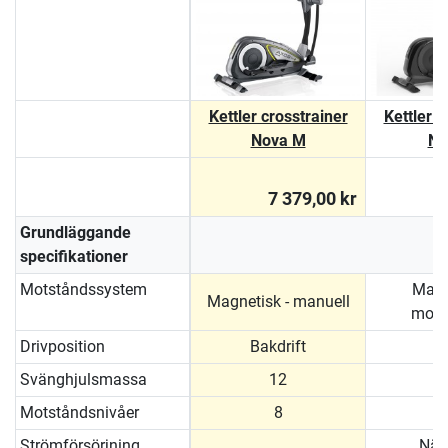
Kettler crosstrainer
Kettler c
Nova M
No
7 379,00 kr
1
Grundläggande
specifikationer
Motståndssystem
Magn
Magnetisk - manuell
moto
Drivposition
Bakdrift
Svänghjulsmassa
12
Motståndsnivåer
8
Strömförsörjning
Nät