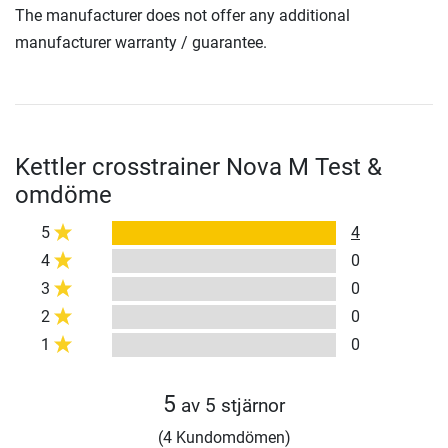
The manufacturer does not offer any additional
manufacturer warranty / guarantee.
Kettler crosstrainer Nova M Test &
omdöme
5
4
4
0
3
0
2
0
1
0
5
av 5 stjärnor
(4 Kundomdömen)