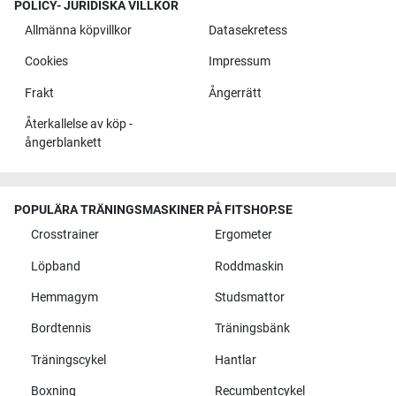
POLICY- JURIDISKA VILLKOR
Allmänna köpvillkor
Datasekretess
Cookies
Impressum
Frakt
Ångerrätt
Återkallelse av köp -
ångerblankett
POPULÄRA TRÄNINGSMASKINER PÅ FITSHOP.SE
Crosstrainer
Ergometer
Löpband
Roddmaskin
Hemmagym
Studsmattor
Bordtennis
Träningsbänk
Träningscykel
Hantlar
Boxning
Recumbentcykel