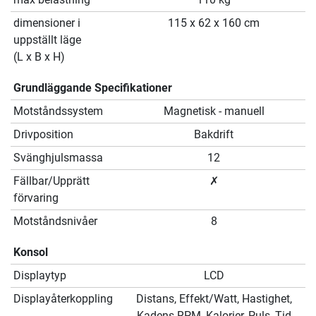
dimensioner i
115 x 62 x 160 cm
uppställt läge
(L x B x H)
Grundläggande Specifikationer
Motståndssystem
Magnetisk - manuell
Drivposition
Bakdrift
Svänghjulsmassa
12
Fällbar/Upprätt
✗
förvaring
Motståndsnivåer
8
Konsol
Displaytyp
LCD
Displayåterkoppling
Distans, Effekt/Watt, Hastighet,
Kadens RPM, Kalorier, Puls, Tid