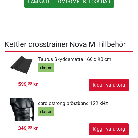
LÄMNA DITT OMDÖME - KLICKA HÄR
Kettler crosstrainer Nova M Tillbehör
Taurus Skyddsmatta 160 x 90 cm
i lager
599,
kr
00
lägg i varukorg
cardiostrong bröstband 122 kHz
i lager
349,
kr
00
lägg i varukorg