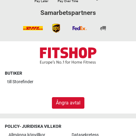
Samarbetspartners
BUTIKER
till
Storefinder
Ångra avtal
POLICY- JURIDISKA VILLKOR
Allmänna köpvillkor
Datasekretess