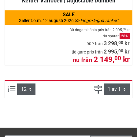
Kettler Variobell | Adjustable Dumbell
SALE
Gäller t.o.m. 12 augusti 2026
Så längre lagret räcker!
30 dagars bästa pris från
2 995,
kr
00
du sparar
28%
00
3 298,
kr
från
RRP
00
2 995,
kr
tidigare pris från
2 149,
kr
00
nu från
produkter per sida:
Sida