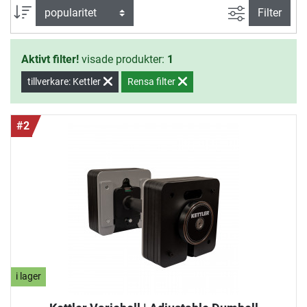
Avancerad s
sortera efter
Filter
Aktivt filter!
visade produkter:
1
tillverkare: Kettler
Rensa filter
#2
i lager