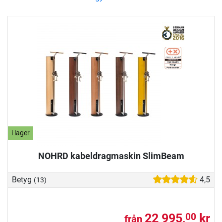
i lager
NOHRD kabeldragmaskin SlimBeam
Betyg
4,5
(13)
22 995,
kr
00
från