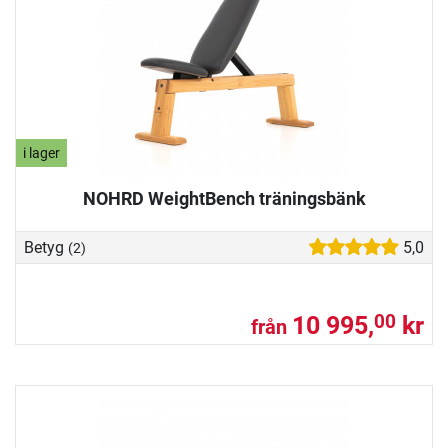
i lager
NOHRD WeightBench träningsbänk
Betyg
5,0
(2)
10 995,
kr
00
från