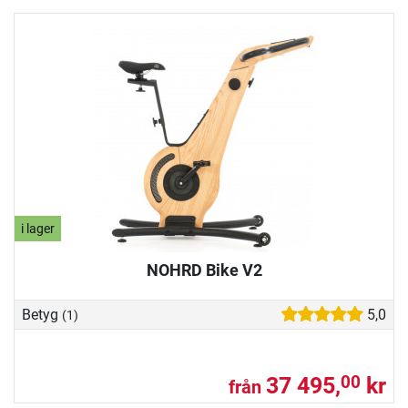
i lager
NOHRD Bike V2
Betyg
5,0
(1)
37 495,
kr
00
från