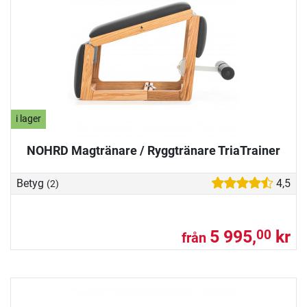
i lager
NOHRD Magtränare / Ryggtränare TriaTrainer
Betyg
4,5
(2)
5 995,
kr
00
från