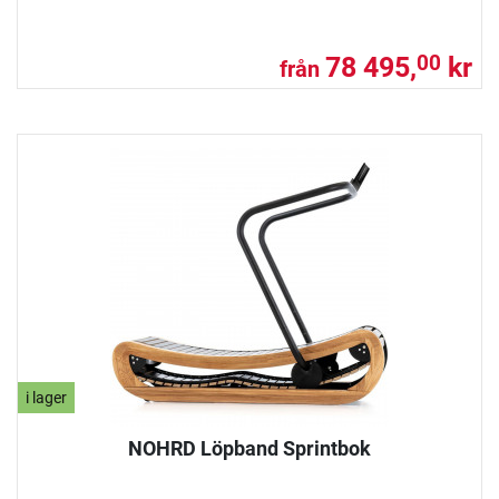
78 495,
kr
00
från
i lager
NOHRD Löpband Sprintbok