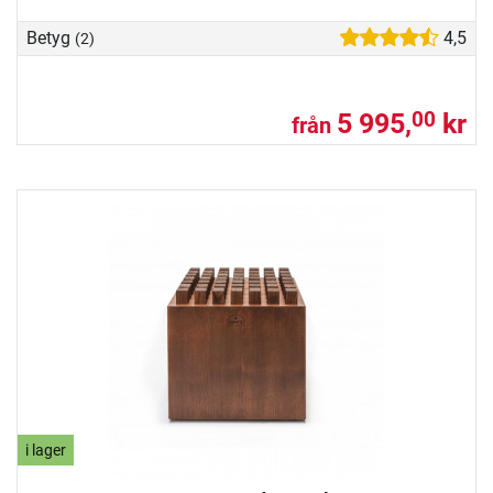
Betyg
4,5
(2)
5 995,
kr
00
från
i lager