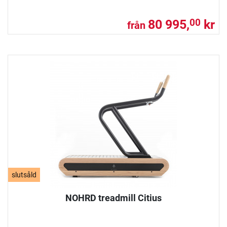
80 995,
kr
00
från
slutsåld
NOHRD treadmill Citius