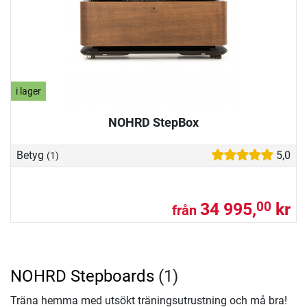
i lager
NOHRD StepBox
Betyg
5,0
(1)
34 995,
kr
00
från
NOHRD Stepboards
(1)
Träna hemma med utsökt träningsutrustning och må bra!