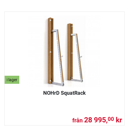
i lager
NOHrD SquatRack
28 995,
kr
00
från