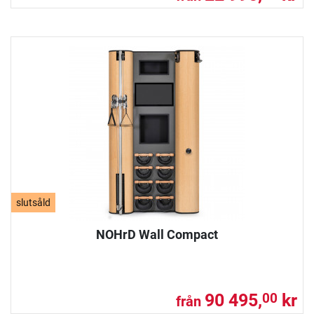
slutsåld
NOHrD Wall Compact
90 495,
kr
00
från