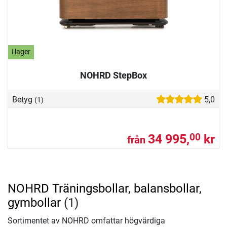
i lager
NOHRD StepBox
Betyg
5,0
(1)
34 995,
kr
00
från
NOHRD Träningsbollar, balansbollar,
gymbollar
(1)
Sortimentet av NOHRD omfattar högvärdiga