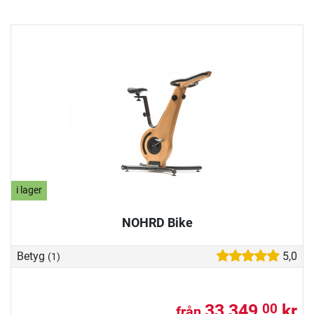
i lager
NOHRD Bike
Betyg
5,0
(1)
33 349,
kr
00
från