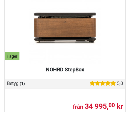
i lager
NOHRD StepBox
Betyg
5,0
(1)
34 995,
kr
00
från