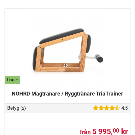
i lager
NOHRD Magtränare / Ryggtränare TriaTrainer
Betyg
4,5
(2)
5 995,
kr
00
från