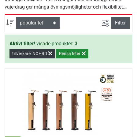
vajerdrag ger många övningsmöjligheter och flexibilitet.
NOHRD SlimBeam, ett utav NOHRD hemmagym, utmärktes
2016 med German Design Award.
Avancerad s
sortera efter
Filter
Aktivt filter!
visade produkter:
3
tillverkare: NOHRD
Rensa filter