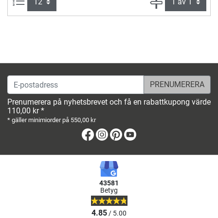
produkter per sida:
Sida
E-postadress
Prenumerera på nyhetsbrevet och få en rabattkupong värde
110,00 kr *
* gäller minimiorder på 550,00 kr
Facebook
Instagram
Pinterest
Youtube
43581
Betyg
4.85
/ 5.00