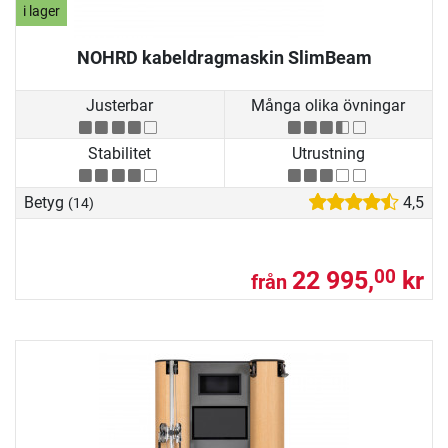
i lager
NOHRD kabeldragmaskin SlimBeam
Justerbar
Många olika övningar
Stabilitet
Utrustning
Betyg
4,5
(14)
22 995,
kr
00
från