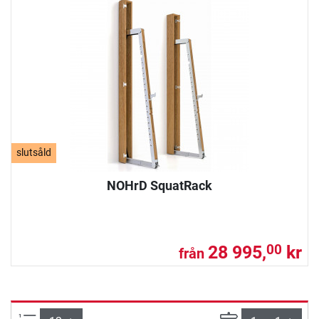
slutsåld
NOHrD SquatRack
28 995,
kr
00
från