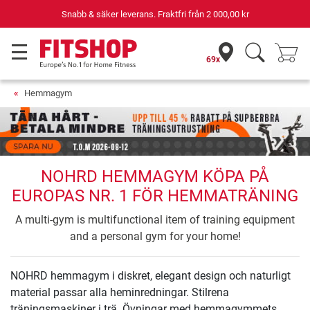
Snabb & säker leverans. Fraktfri från
2 000,00 kr
69x
Hemmagym
NOHRD HEMMAGYM KÖPA PÅ
EUROPAS NR. 1 FÖR HEMMATRÄNING
A multi-gym is multifunctional item of training equipment
and a personal gym for your home!
NOHRD hemmagym i diskret, elegant design och naturligt
material passar alla heminredningar. Stilrena
träningsmaskiner i trä. Övningar med hemmagymmets