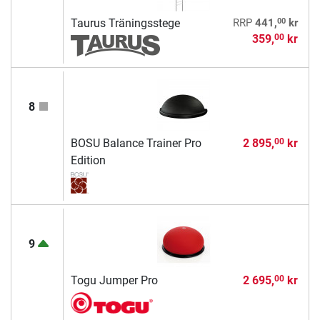
00
Taurus Träningsstege
RRP
441,
kr
359,
kr
00
8
BOSU Balance Trainer Pro
2 895,
kr
00
Edition
9
Togu Jumper Pro
2 695,
kr
00