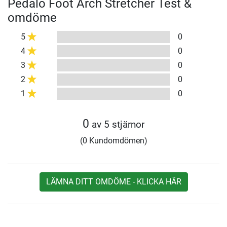
Pedalo Foot Arch Stretcher Test &
omdöme
5
0
4
0
3
0
2
0
1
0
0
av 5 stjärnor
(0 Kundomdömen)
LÄMNA DITT OMDÖME - KLICKA HÄR