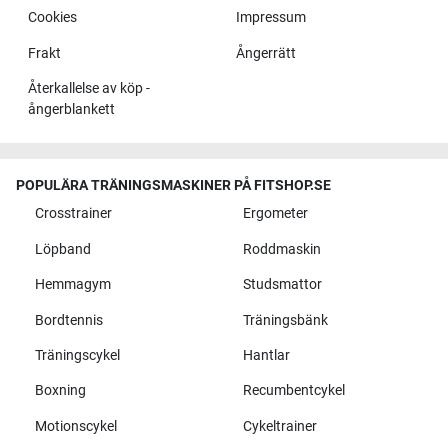
Cookies
Impressum
Frakt
Ångerrätt
Återkallelse av köp -
ångerblankett
POPULÄRA TRÄNINGSMASKINER PÅ FITSHOP.SE
Crosstrainer
Ergometer
Löpband
Roddmaskin
Hemmagym
Studsmattor
Bordtennis
Träningsbänk
Träningscykel
Hantlar
Boxning
Recumbentcykel
Motionscykel
Cykeltrainer