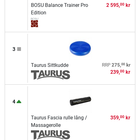
BOSU Balance Trainer Pro
2 595,
kr
00
Edition
3
00
Taurus Sittkudde
RRP
275,
kr
239,
kr
00
4
Taurus Fascia rulle lång /
359,
kr
00
Massagerolle