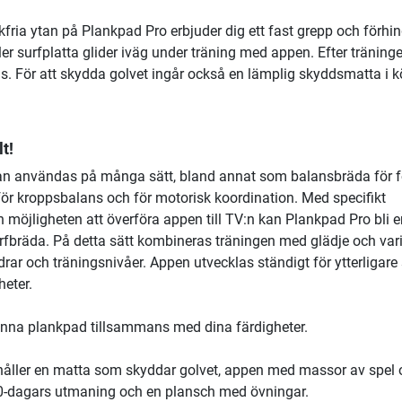
ria ytan på Plankpad Pro erbjuder dig ett fast grepp och förhin
ler surfplatta glider iväg under träning med appen. Efter träning
as. För att skydda golvet ingår också en lämplig skyddsmatta i k
t!
n användas på många sätt, bland annat som balansbräda för 
ör kroppsbalans och för motorisk koordination. Med specifikt
 möjligheten att överföra appen till TV:n kan Plankpad Pro bli e
rfbräda. På detta sätt kombineras träningen med glädje och var
ldrar och träningsnivåer. Appen utvecklas ständigt för ytterligare 
heter.
enna plankpad tillsammans med dina färdigheter.
håller en matta som skyddar golvet, appen med massor av spel 
30-dagars utmaning och en plansch med övningar.