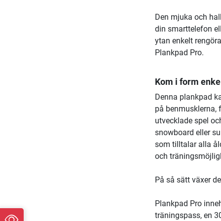
Den mjuka och halkf
din smarttelefon el
ytan enkelt rengör
Plankpad Pro.
Kom i form enkel
Denna plankpad ka
på benmusklerna, f
utvecklade spel och
snowboard eller su
som tilltalar alla å
och träningsmöjlig
På så sätt växer d
Plankpad Pro inne
träningspass, en 