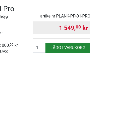
 Pro
artikelnr
PLANK-PP-01-PRO
Betyg
1 549,
kr
00
kr
2 000,
kr
00
antal
LÄGG I VARUKORG
 UPS