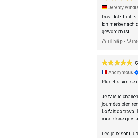
Jeremy Windr
Das Holz fühlt s
Ich merke nach d
geworden ist
•
Till hjälp
Inte
S
Anonymous
Planche simple 
Je fais le challe
journées bien re
Le fait de travai
monotone que la
Les jeux sont lu