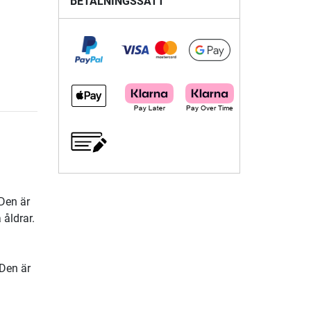
BETALNINGSSÄTT
 Den är
åldrar.
 Den är