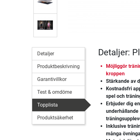
Detaljer: 
Detaljer
Möjliggör träni
Produktbeskrivning
kroppen
Garantivillkor
Stärkande av 
Kostnadsfri a
Test & omdöme
spel och träni
Erbjuder dig e
Topplista
underhållande
Produktsäkerhet
träningsupplev
Inklusive trän
många övninga