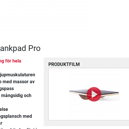
Plankpad Pro
ng för hela
PRODUKTFILM
djupmuskulaturen
pp med massor av
ngspass
n mångsidig och
else
ingsplansch med
r