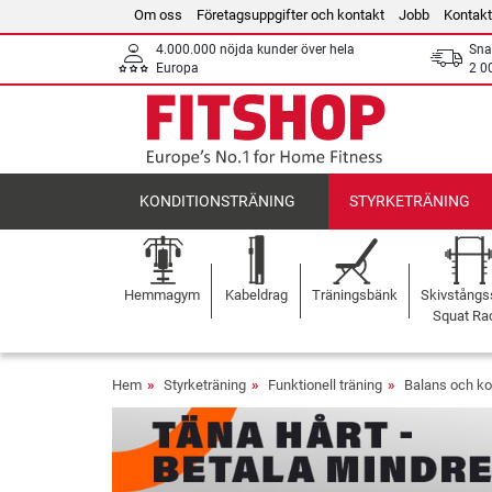
Om oss
Företagsuppgifter och kontakt
Jobb
Kontakt
4.000.000 nöjda kunder över hela
Sna
Europa
2 0
KONDITIONSTRÄNING
STYRKETRÄNING
Hemmagym
Kabeldrag
Träningsbänk
Skivstångss
Squat Ra
Hem
Styrketräning
Funktionell träning
Balans och ko