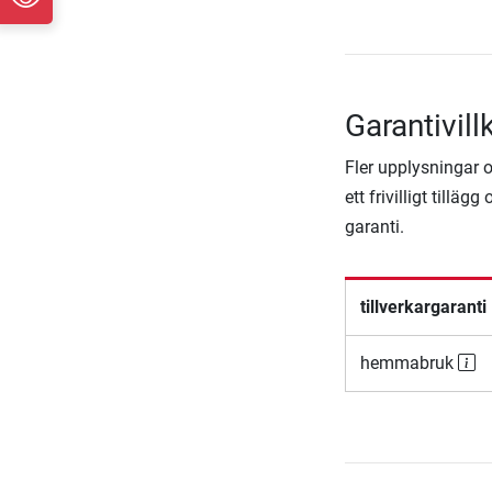
Garantivil
Fler upplysningar om
ett frivilligt till
garanti.
tillverkargaranti
hemmabruk