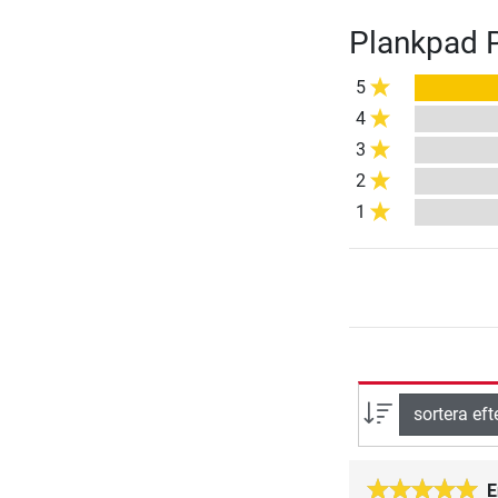
Plankpad 
5
4
3
2
1
sortera eft
E