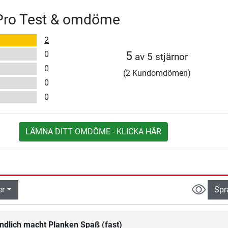
Pro Test & omdöme
2
0
5
av 5 stjärnor
0
(2 Kundomdömen)
0
0
LÄMNA DITT OMDÖME - KLICKA HÄR
er
Spr
ndlich macht Planken Spaß (fast)