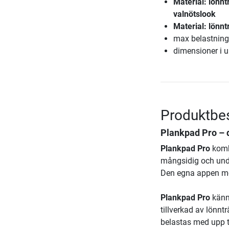
Material: lönntr
valnötslook
Material: lönnt
max belastning
dimensioner i u
Produktbes
Plankpad Pro – 
Plankpad Pro
kombi
mångsidig och unde
Den egna appen mot
Plankpad Pro
känne
tillverkad av lönnt
belastas med upp ti