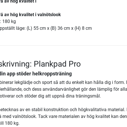
ä av hög kvalitet i
rä av hög kvalitet i valnötslook
: 180 kg
ppställt läge: (L) 55 cm x (B) 36 cm x (H) 8 cm
krivning: Plankpad Pro
din app stöder helkroppsträning
nerar lekglädje och sport så att du enkelt kan hålla dig i form.
rhållande, och dess användarvänlighet gör den lämplig för alla 
iverar och stöder dig att uppnå dina träningsmål.
tecknas av en stabil konstruktion och högkvalitativa material.
rä med valnötslook. Tack vare materialen av hög kvalitet kan den
ll 180 kg.