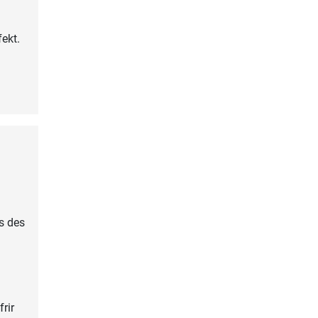
ekt.
ns des
rir