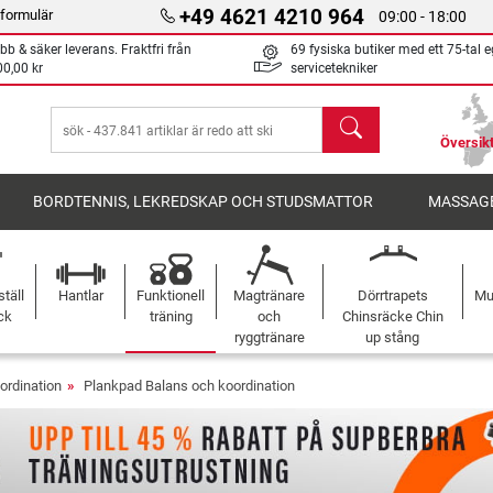
+49 4621 4210 964
formulär
09:00 - 18:00
bb & säker leverans. Fraktfri från
69 fysiska butiker med ett 75-tal 
00,00 kr
servicetekniker
sök
Översikt
BORDTENNIS, LEKREDSKAP OCH STUDSMATTOR
MASSAGE
täll
Hantlar
Funktionell
Magtränare
Dörrtrapets
Mu
ck
träning
och
Chinsräcke Chin
ryggtränare
up stång
ordination
Plankpad Balans och koordination