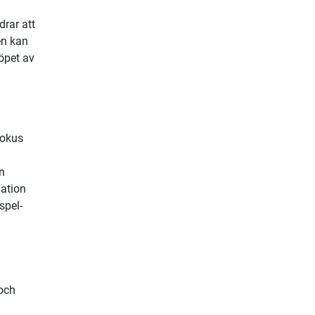
drar att
en kan
öpet av
fokus
n
iation
spel-
och