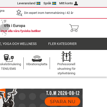
Leveransland
Språk
Mitt konto
egna
Din expert inom hemmaträning i 42 år
69x i Europa
 över alla våra fysiska butiker
, YOGA OCH WELLNESS
FLER KATEGORIER
skelstimulering
Vibrationsplatta
Professionell
TENS/EMS
utrustning för
styrketräning