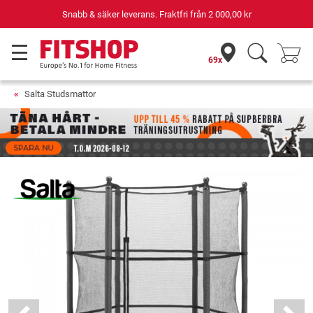
Din expert inom hemmaträning i 42 år
69x
Salta Studsmattor