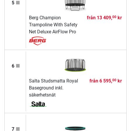
5
Berg Champion
från
13 409,
kr
00
Trampoline With Safety
Net Deluxe AirFlow Pro
6
Salta Studsmatta Royal
från
6 595,
kr
00
Baseground inkl.
säkerhetsnät
7