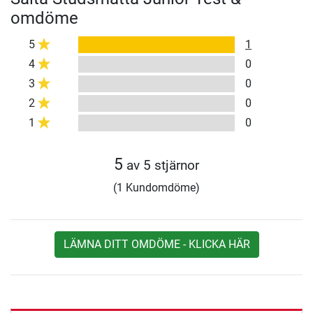
omdöme
5
1
4
0
3
0
2
0
1
0
5
av 5 stjärnor
(1 Kundomdöme)
LÄMNA DITT OMDÖME - KLICKA HÄR