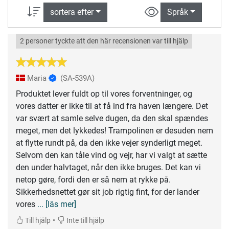
sortera efter
Språk
2 personer tyckte att den här recensionen var till hjälp
Maria
(SA-539A)
Produktet lever fuldt op til vores forventninger, og
vores datter er ikke til at få ind fra haven længere. Det
var svært at samle selve dugen, da den skal spændes
meget, men det lykkedes! Trampolinen er desuden nem
at flytte rundt på, da den ikke vejer synderligt meget.
Selvom den kan tåle vind og vejr, har vi valgt at sætte
den under halvtaget, når den ikke bruges. Det kan vi
netop gøre, fordi den er så nem at rykke på.
Sikkerhedsnettet gør sit job rigtig fint, for der lander
vores
... [läs mer]
•
Till hjälp
Inte till hjälp