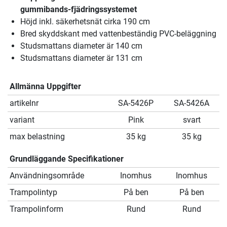
gummibands-fjädringssystemet
Höjd inkl. säkerhetsnät cirka 190 cm
Bred skyddskant med vattenbeständig PVC-beläggning
Studsmattans diameter är 140 cm
Studsmattans diameter är 131 cm
Allmänna Uppgifter
artikelnr
SA-5426P
SA-5426A
variant
Pink
svart
max belastning
35 kg
35 kg
Grundläggande Specifikationer
Användningsområde
Inomhus
Inomhus
Trampolintyp
På ben
På ben
Trampolinform
Rund
Rund