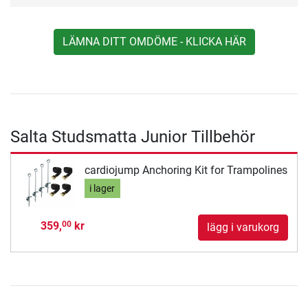
LÄMNA DITT OMDÖME - KLICKA HÄR
Salta Studsmatta Junior Tillbehör
cardiojump Anchoring Kit for Trampolines
i lager
359,
kr
00
lägg i varukorg