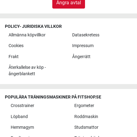
Ångra avtal
POLICY- JURIDISKA VILLKOR
Allmänna köpvillkor
Datasekretess
Cookies
Impressum
Frakt
Ångerrätt
Återkallelse av köp -
ångerblankett
POPULÄRA TRÄNINGSMASKINER PÅ FITSHOP.SE
Crosstrainer
Ergometer
Löpband
Roddmaskin
Hemmagym
Studsmattor