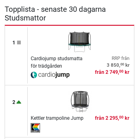
Topplista - senaste 30 dagarna
Studsmattor
1
Cardiojump studsmatta
RRP
från
00
3 850,
kr
för trädgården
från
2 749,
kr
00
2
Kettler trampoline Jump
från
2 295,
kr
00