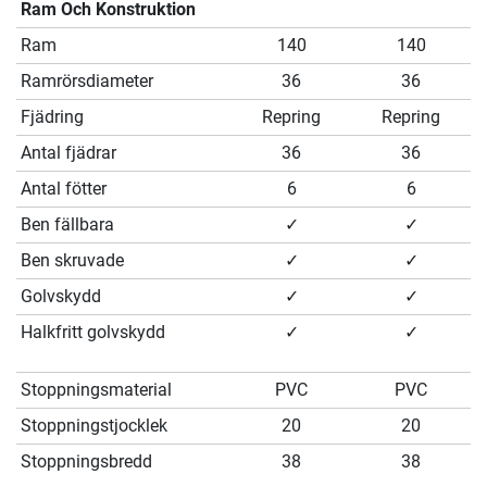
Ram Och Konstruktion
Ram
140
140
Ramrörsdiameter
36
36
Fjädring
Repring
Repring
Antal fjädrar
36
36
Antal fötter
6
6
Ben fällbara
✓
✓
Ben skruvade
✓
✓
Golvskydd
✓
✓
Halkfritt golvskydd
✓
✓
Stoppningsmaterial
PVC
PVC
Stoppningstjocklek
20
20
Stoppningsbredd
38
38