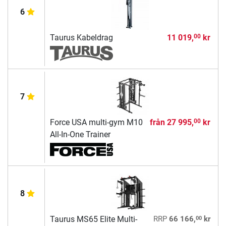
6
Taurus Kabeldrag
11 019,
kr
00
7
Force USA multi-gym M10
från
27 995,
kr
00
All-In-One Trainer
8
00
Taurus MS65 Elite Multi-
RRP
66 166,
kr