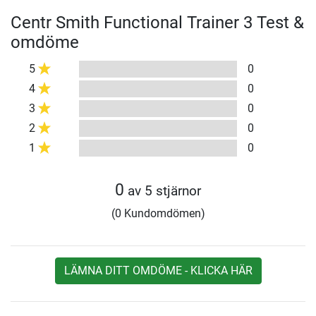
Centr Smith Functional Trainer 3 Test &
omdöme
5
0
4
0
3
0
2
0
1
0
0
av 5 stjärnor
(0 Kundomdömen)
LÄMNA DITT OMDÖME - KLICKA HÄR