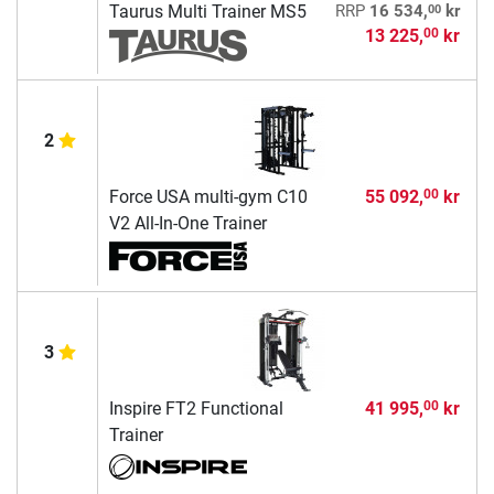
00
Taurus Multi Trainer MS5
RRP
16 534,
kr
13 225,
kr
00
2
Force USA multi-gym C10
55 092,
kr
00
V2 All-In-One Trainer
3
Inspire FT2 Functional
41 995,
kr
00
Trainer