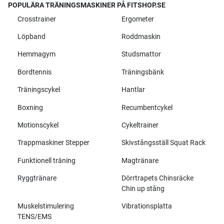
POPULÄRA TRÄNINGSMASKINER PÅ FITSHOP.SE
Crosstrainer
Ergometer
Löpband
Roddmaskin
Hemmagym
Studsmattor
Bordtennis
Träningsbänk
Träningscykel
Hantlar
Boxning
Recumbentcykel
Motionscykel
Cykeltrainer
Trappmaskiner Stepper
Skivstångsställ Squat Rack
Funktionell träning
Magtränare
Ryggtränare
Dörrtrapets Chinsräcke
Chin up stång
Muskelstimulering
Vibrationsplatta
TENS/EMS