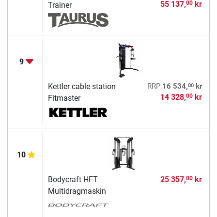
55 137,
kr
00
Trainer
9
00
Kettler cable station
RRP
16 534,
kr
14 328,
kr
00
Fitmaster
10
Bodycraft HFT
25 357,
kr
00
Multidragmaskin