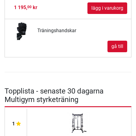
1 195,
kr
00
lägg i varukorg
Träningshandskar
gå till
Topplista - senaste 30 dagarna
Multigym styrketräning
1