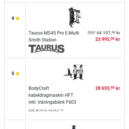
4
00
Taurus MS45 Pro E-Multi
RRP
44 107,
kr
23 995,
kr
00
Smith Station
5
BodyCraft
28 655,
kr
00
kabeldragmaskin HFT
inkl. träningsbänk F603