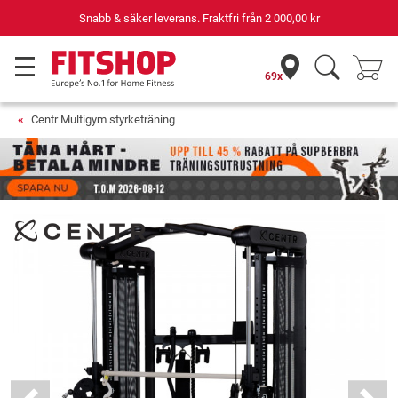
Snabb & säker leverans. Fraktfri från
2 000,00 kr
69x
Centr Multigym styrketräning