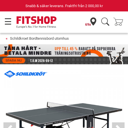
Din expert inom hemmaträning i 42 år
69x
Schildkroet Bordtennisbord utomhus