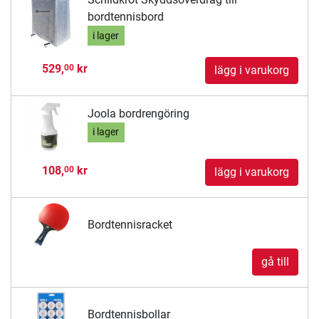
bordtennisbord
i lager
529,
kr
00
lägg i varukorg
Joola bordrengöring
i lager
108,
kr
00
lägg i varukorg
Bordtennisracket
gå till
Bordtennisbollar