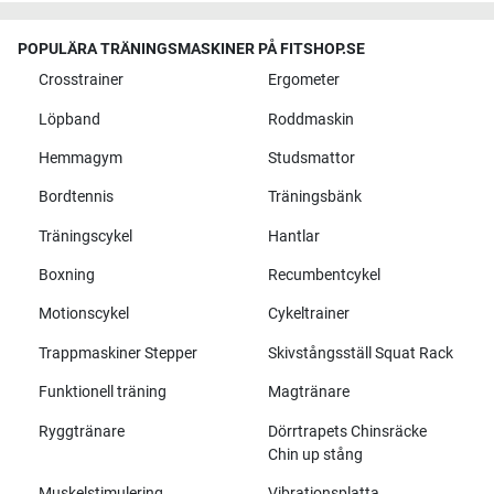
POPULÄRA TRÄNINGSMASKINER PÅ FITSHOP.SE
Crosstrainer
Ergometer
Löpband
Roddmaskin
Hemmagym
Studsmattor
Bordtennis
Träningsbänk
Träningscykel
Hantlar
Boxning
Recumbentcykel
Motionscykel
Cykeltrainer
Trappmaskiner Stepper
Skivstångsställ Squat Rack
Funktionell träning
Magtränare
Ryggtränare
Dörrtrapets Chinsräcke
Chin up stång
Muskelstimulering
Vibrationsplatta