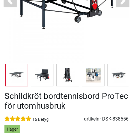
Previous
Next
Schildkröt bordtennisbord ProTec
för utomhusbruk
artikelnr
DSK-838556
16 Betyg
i lager