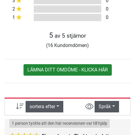
3
0
2
0
1
0
5
av 5 stjärnor
(16 Kundomdömen)
LÄMNA DITT OMDÖME - KLICKA HÄR
sortera efter
Språk
1 person tyckte att den här recensionen var till hjälp