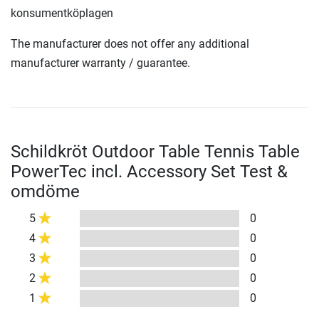
konsumentköplagen
The manufacturer does not offer any additional
manufacturer warranty / guarantee.
Schildkröt Outdoor Table Tennis Table
PowerTec incl. Accessory Set Test &
omdöme
5
0
4
0
3
0
2
0
1
0