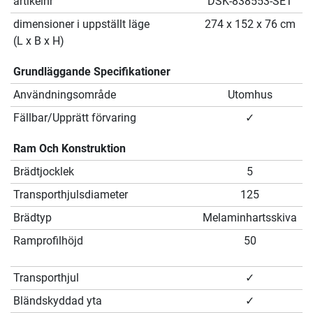
artikelnr
DSK-838553-SET
dimensioner i uppställt läge
274 x 152 x 76 cm
(L x B x H)
Grundläggande Specifikationer
Användningsområde
Utomhus
Fällbar/Upprätt förvaring
✓
Ram Och Konstruktion
Brädtjocklek
5
Transporthjulsdiameter
125
Brädtyp
Melaminhartsskiva
Ramprofilhöjd
50
Transporthjul
✓
Bländskyddad yta
✓