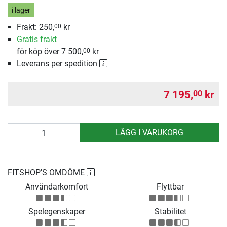
i lager
Frakt: 250,
kr
00
Gratis frakt
för köp över 7 500,
kr
00
Leverans per spedition
7 195,
kr
00
antal
LÄGG I VARUKORG
FITSHOP'S OMDÖME
Användarkomfort
Flyttbar
Spelegenskaper
Stabilitet