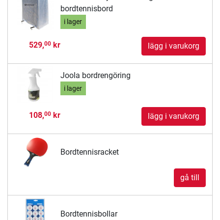
bordtennisbord
i lager
529,
kr
00
lägg i varukorg
Joola bordrengöring
i lager
108,
kr
00
lägg i varukorg
Bordtennisracket
gå till
Bordtennisbollar