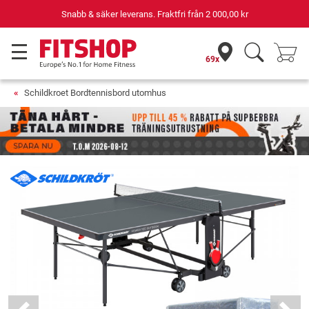
Snabb & säker leverans. Fraktfri från
2 000,00 kr
69x
Schildkroet Bordtennisbord utomhus