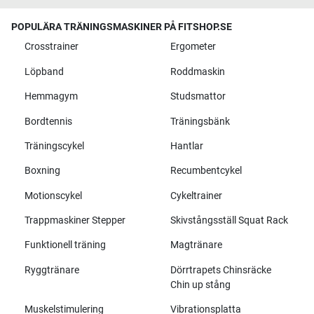
POPULÄRA TRÄNINGSMASKINER PÅ FITSHOP.SE
Crosstrainer
Ergometer
Löpband
Roddmaskin
Hemmagym
Studsmattor
Bordtennis
Träningsbänk
Träningscykel
Hantlar
Boxning
Recumbentcykel
Motionscykel
Cykeltrainer
Trappmaskiner Stepper
Skivstångsställ Squat Rack
Funktionell träning
Magtränare
Ryggtränare
Dörrtrapets Chinsräcke
Chin up stång
Muskelstimulering
Vibrationsplatta