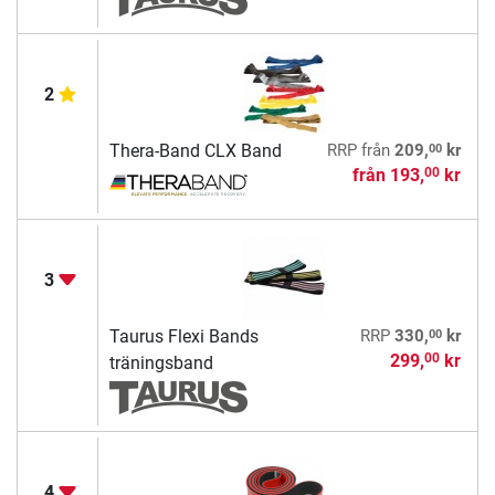
2
00
Thera-Band CLX Band
RRP
från
209,
kr
från
193,
kr
00
3
00
Taurus Flexi Bands
RRP
330,
kr
299,
kr
00
träningsband
4