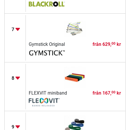
7
Gymstick Original
från
629,
kr
00
8
FLEXVIT miniband
från
167,
kr
00
9