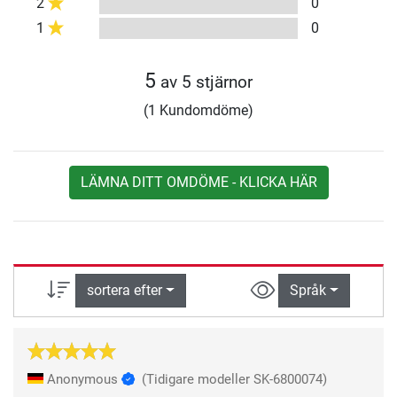
2
0
1
0
5
av 5 stjärnor
(1 Kundomdöme)
LÄMNA DITT OMDÖME - KLICKA HÄR
sortera efter
Språk
Anonymous
(Tidigare modeller SK-6800074)