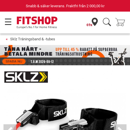
Snabb & säker leverans. Fraktfri från
2 000,00 kr
69x
Sklz Träningsband & -tubes