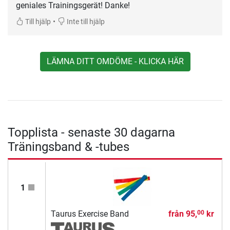
geniales Trainingsgerät! Danke!
•
Till hjälp
Inte till hjälp
LÄMNA DITT OMDÖME - KLICKA HÄR
Topplista - senaste 30 dagarna
Träningsband & -tubes
1
Taurus Exercise Band
från
95,
kr
00