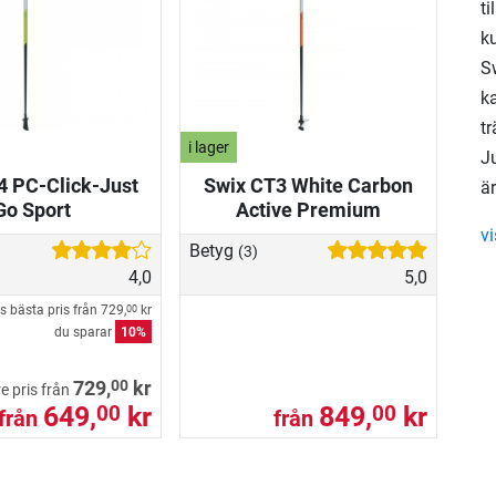
t
k
S
k
t
i lager
J
4 PC-Click-Just
Swix CT3 White Carbon
ä
Go Sport
Active Premium
v
Betyg
(3)
4,0
5,0
s bästa pris från
729,
kr
00
du sparar
10%
00
729,
kr
re pris från
649,
kr
849,
kr
00
00
från
från