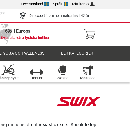
Leveransland
Språk
Mitt konto
egna
Din expert inom hemmaträning i 42 år
69x i Europa
 över alla våra fysiska butiker
, YOGA OCH WELLNESS
FLER KATEGORIER
äningscykel
Hantlar
Boxning
Massage
ong millions of enthusiastic users. Absolute top