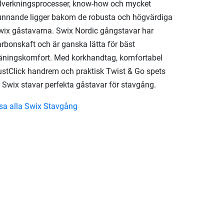
illverkningsprocesser, know-how och mycket
unnande ligger bakom de robusta och högvärdiga
wix gåstavarna. Swix Nordic gångstavar har
arbonskaft och är ganska lätta för bäst
räningskomfort. Med korkhandtag, komfortabel
ustClick handrem och praktisk Twist & Go spets
r Swix stavar perfekta gåstavar för stavgång.
isa alla Swix Stavgång