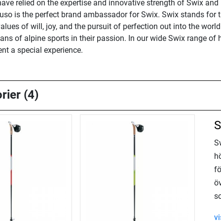
ave relied on the expertise and innovative strength of Swix and 
uso is the perfect brand ambassador for Swix. Swix stands for t
es of will, joy, and the pursuit of perfection out into the world 
s of alpine sports in their passion. In our wide Swix range of h
ent a special experience.
rier (4)
S
Sw
h
fö
ö
so
v