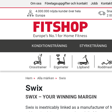
Om oss
Företagsuppgifter och kontakt
Jobb
Kontakt
4.000.000 nöjda kunder över hela
Sna
Europa
2 0
KONDITIONSTRÄNING
STYRKETRÄNING
Crosstrainer
Ergometer
Löpband
Roddmas
Hem
Alla märken
Swix
Swix
SWIX – YOUR WINNING MARGIN
Swix is inextricably linked as a manufacturer of 