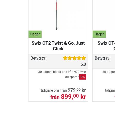
i lager
i lager
Swix CT2 Twist & Go, Just
Swix CT
Click
Betyg
Betyg
(3)
(3)
5,0
30 dagars bästa pris från
979,
kr
30 dagar
00
du sparar
8%
00
979,
kr
tidigare pris från
tidiga
899,
kr
00
från