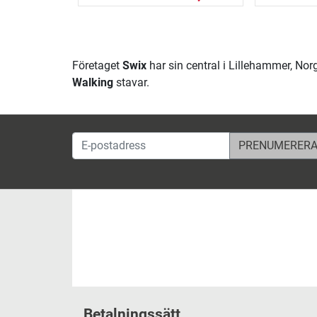
Företaget
Swix
har sin central i Lillehammer, Nor
Walking
stavar.
E-postadress
Betalningssätt