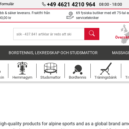
+49 4621 4210 964
formulär
08:00 - 18:00
bb & säker leverans. Fraktfri från
69 fysiska butiker med ett 75-tal 
00,00 kr
servicetekniker
sök
Översikt
BORDTENNIS, LEKREDSKAP OCH STUDSMATTOR
MASSAGE
kin
Hemmagym
Studsmattor
Bordtennis
Träningsbänk
Tr
high-quality products for alpine sports and as a global brand am