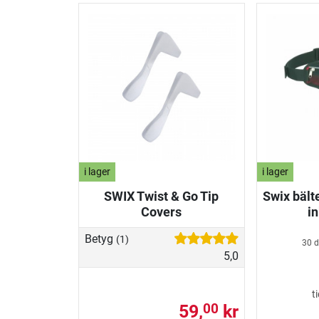
i lager
i lager
SWIX Twist & Go Tip
Swix bält
Covers
in
Betyg
(1)
30 d
5,0
t
59,
kr
00