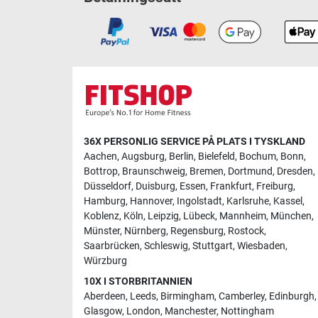
36X PERSONLIG SERVICE PÅ PLATS I TYSKLAND
Aachen
,
Augsburg
,
Berlin
,
Bielefeld
,
Bochum
,
Bonn
,
Bottrop
,
Braunschweig
,
Bremen
,
Dortmund
,
Dresden
,
Düsseldorf
,
Duisburg
,
Essen
,
Frankfurt
,
Freiburg
,
Hamburg
,
Hannover
,
Ingolstadt
,
Karlsruhe
,
Kassel
,
Koblenz
,
Köln
,
Leipzig
,
Lübeck
,
Mannheim
,
München
,
Münster
,
Nürnberg
,
Regensburg
,
Rostock
,
Saarbrücken
,
Schleswig
,
Stuttgart
,
Wiesbaden
,
Würzburg
10X I STORBRITANNIEN
Aberdeen
,
Leeds
,
Birmingham
,
Camberley
,
Edinburgh
,
Glasgow
,
London
,
Manchester
,
Nottingham