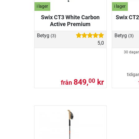
i lager
i lager
Swix CT3 White Carbon
Swix CT2 
Active Premium
Betyg
Betyg
(3)
(3)
5,0
30 dagar
tidiga
849,
kr
00
från