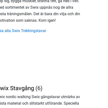
p sig, bygga muskler, bränna fett, gå ned i vikt.
ed sortimentet av Swix uppnås nog de allra
esta träningsmålen. Det är bara din vilja och din
otivation som saknas. Kom igen!
isa alla Swix Trekkingstavar
wix Stavgång
(6)
wix nordic walking Swix gångstavar utmärks av
sta material och slitstarkt utförande. Speciella