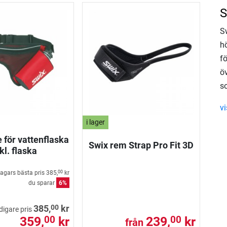
S
Sw
h
fö
ö
so
v
i lager
e för vattenflaska
Swix rem Strap Pro Fit 3D
kl. flaska
agars bästa pris
385,
kr
00
du sparar
6%
00
385,
kr
idigare pris
359,
kr
239,
kr
00
00
från