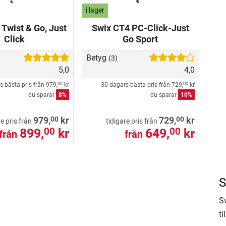
i lager
Twist & Go, Just
Swix CT4 PC-Click-Just
Click
Go Sport
Betyg
(3)
5,0
4,0
s bästa pris från
979,
kr
30 dagars bästa pris från
729,
kr
00
00
du sparar
8%
du sparar
10%
00
00
979,
kr
729,
kr
re pris från
tidigare pris från
899,
kr
649,
kr
00
00
från
från
S
S
ti