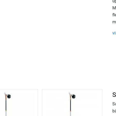
up
M
fl
m
v
S
S
bä