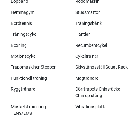
Löpband
Roddmaskin
Hemmagym
Studsmattor
Bordtennis
Träningsbänk
Träningscykel
Hantlar
Boxning
Recumbentcykel
Motionscykel
Cykeltrainer
Trappmaskiner Stepper
Skivstångsställ Squat Rack
Funktionell träning
Magtränare
Ryggtränare
Dörrtrapets Chinsräcke
Chin up stång
Muskelstimulering
Vibrationsplatta
TENS/EMS
Alla märken