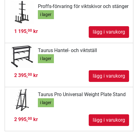
Proffs-förvaring för viktskivor och stänger
i lager
1 195,
kr
00
lägg i varukorg
Taurus Hantel- och viktställ
i lager
2 395,
kr
00
lägg i varukorg
Taurus Pro Universal Weight Plate Stand
i lager
2 995,
kr
00
lägg i varukorg