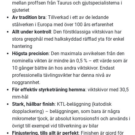
mellan proffsen från Taurus och gjutspecialisterna i
gjuteriet
Av tradition bra
: Tillverkad i ett av de ledande
stålverken i Europa med över 100 års erfarenhet
Allt under kontroll
: Den förstklassiga viktskivan har
stora grepphål med halkskyddad räfflad yta för enkel
hantering
Högsta precision
: Den maximala avvikelsen från den
nominella vikten är mindre än 0,5 % – ett värde som är
10 gånger bättre än hos andra viktskivor. Endast
professionella tävlingsvikter har denna nivå av
noggrannhet.
För effektiv styrketräning hemma
: viktskivor med 30,5
mm-hål
Stark, hållbar finish
: KTL-beläggning (katodisk
dopplackering) – beläggningen, som bara är några
mikrometer tjock, är absolut korrosionsfri och används i
övrigt till exempel vid tillverkning av bilar
Finjustering, tills allt är perfekt
: Finishen är gjord för