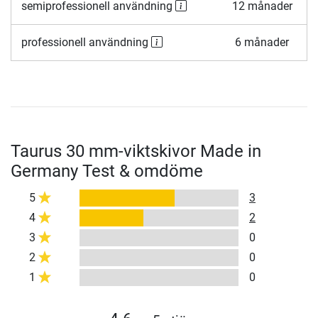
semiprofessionell användning
12 månader
professionell användning
6 månader
Taurus 30 mm-viktskivor Made in
Germany Test & omdöme
5
3
4
2
3
0
2
0
1
0