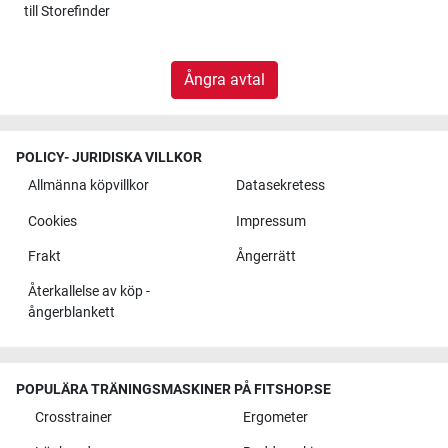
till
Storefinder
Ångra avtal
POLICY- JURIDISKA VILLKOR
Allmänna köpvillkor
Datasekretess
Cookies
Impressum
Frakt
Ångerrätt
Återkallelse av köp -
ångerblankett
POPULÄRA TRÄNINGSMASKINER PÅ FITSHOP.SE
Crosstrainer
Ergometer