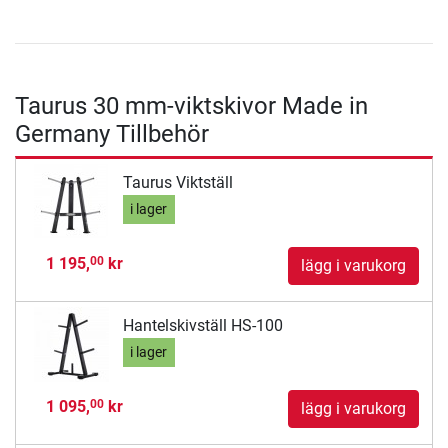
Taurus 30 mm-viktskivor Made in
Germany Tillbehör
Taurus Viktställ
i lager
1 195,
kr
00
lägg i varukorg
Hantelskivställ HS-100
i lager
1 095,
kr
00
lägg i varukorg