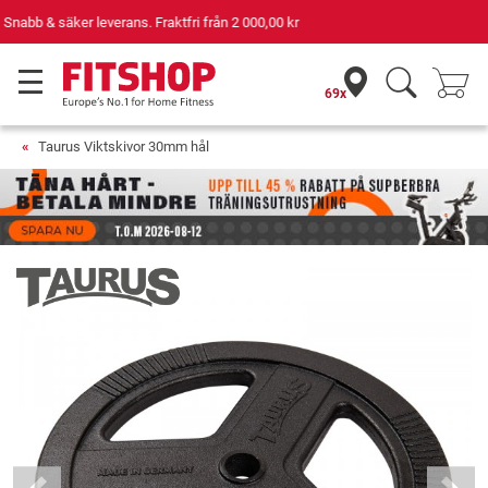
Din expert inom hemmaträning i 42 år
69x
Taurus Viktskivor 30mm hål