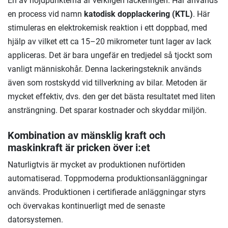
En av höjdpunkterna är verkligen lackeringen. Här används
en process vid namn
katodisk dopplackering (KTL)
. Här
stimuleras en elektrokemisk reaktion i ett doppbad, med
hjälp av vilket ett ca 15–20 mikrometer tunt lager av lack
appliceras. Det är bara ungefär en tredjedel så tjockt som
vanligt människohår. Denna lackeringsteknik används
även som rostskydd vid tillverkning av bilar. Metoden är
mycket effektiv, dvs. den ger det bästa resultatet med liten
ansträngning. Det sparar kostnader och skyddar miljön.
Kombination av mänsklig kraft och
maskinkraft är pricken över i:et
Naturligtvis är mycket av produktionen nuförtiden
automatiserad. Toppmoderna produktionsanläggningar
används. Produktionen i certifierade anläggningar styrs
och övervakas kontinuerligt med de senaste
datorsystemen.