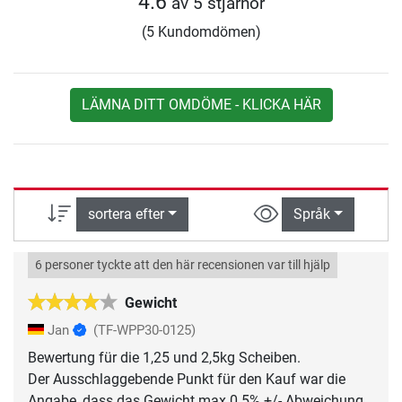
4.6
av 5 stjärnor
(5 Kundomdömen)
LÄMNA DITT OMDÖME - KLICKA HÄR
sortera efter
Språk
6 personer tyckte att den här recensionen var till hjälp
Gewicht
Jan
(TF-WPP30-0125)
Bewertung für die 1,25 und 2,5kg Scheiben.
Der Ausschlaggebende Punkt für den Kauf war die
Angabe, dass das Gewicht max 0.5% +/- Abweichung