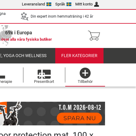
Leveransland
Språk
Mitt konto
egna
Din expert inom hemmaträning i 42 år
69x i Europa
 över alla våra fysiska butiker
, YOGA OCH WELLNESS
FLER KATEGORIER
herapie
Presentkort
Tillbehör
oor protection mat, 100 x