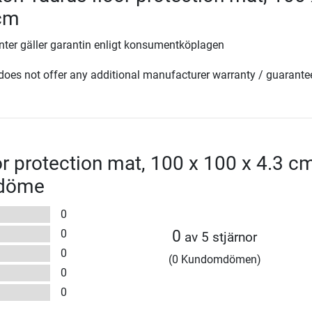
 cm
ter gäller garantin enligt konsumentköplagen
oes not offer any additional manufacturer warranty / guarante
or protection mat, 100 x 100 x 4.3 c
mdöme
0
0
0
av 5 stjärnor
0
(0 Kundomdömen)
0
0