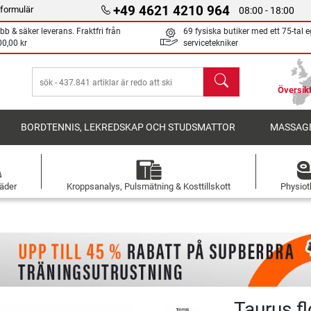
+49 4621 4210 964
formulär
08:00 - 18:00
bb & säker leverans. Fraktfri från
69 fysiska butiker med ett 75-tal 
00,00 kr
servicetekniker
sök
Översikt
BORDTENNIS, LEKREDSKAP OCH STUDSMATTOR
MASSAGE
äder
Kroppsanalys, Pulsmätning & Kosttillskott
Physiot
Taurus fl