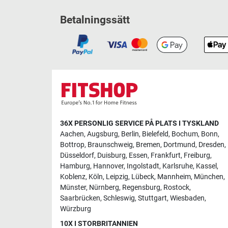
Betalningssätt
36X PERSONLIG SERVICE PÅ PLATS I TYSKLAND
Aachen
,
Augsburg
,
Berlin
,
Bielefeld
,
Bochum
,
Bonn
,
Bottrop
,
Braunschweig
,
Bremen
,
Dortmund
,
Dresden
,
Düsseldorf
,
Duisburg
,
Essen
,
Frankfurt
,
Freiburg
,
Hamburg
,
Hannover
,
Ingolstadt
,
Karlsruhe
,
Kassel
,
Koblenz
,
Köln
,
Leipzig
,
Lübeck
,
Mannheim
,
München
,
Münster
,
Nürnberg
,
Regensburg
,
Rostock
,
Saarbrücken
,
Schleswig
,
Stuttgart
,
Wiesbaden
,
Würzburg
10X I STORBRITANNIEN