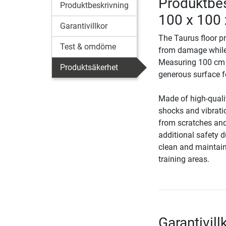
Produktbes
Produktbeskrivning
100 x 100 
Garantivillkor
The Taurus floor pr
Test & omdöme
from damage while 
Measuring 100 cm x
Produktsäkerhet
generous surface f
Made of high-qualit
shocks and vibratio
from scratches and
additional safety d
clean and maintain
training areas.
Garantivill