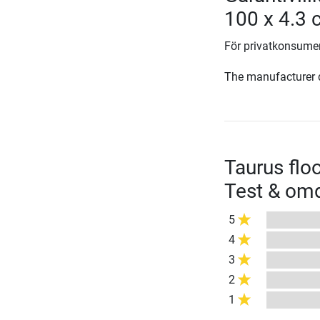
100 x 4.3
För privatkonsumen
The manufacturer d
Taurus flo
Test & o
5
4
3
2
1