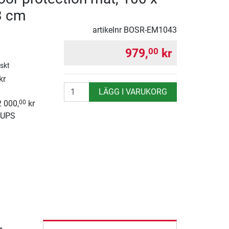
3 cm
artikelnr
BOSR-EM1043
979,
kr
00
iskt
kr
antal
LÄGG I VARUKORG
2 000,
kr
00
 UPS