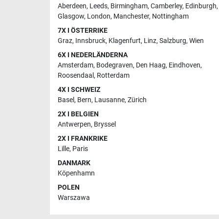
Aberdeen
,
Leeds
,
Birmingham
,
Camberley
,
Edinburgh
,
Glasgow
,
London
,
Manchester
,
Nottingham
7X I ÖSTERRIKE
Graz
,
Innsbruck
,
Klagenfurt
,
Linz
,
Salzburg
,
Wien
6X I NEDERLÄNDERNA
Amsterdam
,
Bodegraven
,
Den Haag
,
Eindhoven
,
Roosendaal
,
Rotterdam
4X I SCHWEIZ
Basel
,
Bern
,
Lausanne
,
Zürich
2X I BELGIEN
Antwerpen
,
Bryssel
2X I FRANKRIKE
Lille
,
Paris
DANMARK
Köpenhamn
POLEN
Warszawa