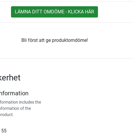
LÄMNA DITT OMDÖME - KLICKA HÄR
Bli först att ge produktomdöme!
kerhet
Information
formation includes the
nformation of the
product.
 55