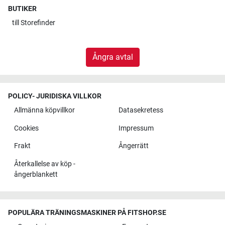
BUTIKER
till
Storefinder
Ångra avtal
POLICY- JURIDISKA VILLKOR
Allmänna köpvillkor
Datasekretess
Cookies
Impressum
Frakt
Ångerrätt
Återkallelse av köp -
ångerblankett
POPULÄRA TRÄNINGSMASKINER PÅ FITSHOP.SE