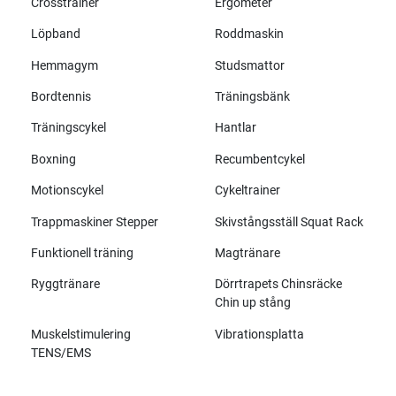
Crosstrainer
Ergometer
Löpband
Roddmaskin
Hemmagym
Studsmattor
Bordtennis
Träningsbänk
Träningscykel
Hantlar
Boxning
Recumbentcykel
Motionscykel
Cykeltrainer
Trappmaskiner Stepper
Skivstångsställ Squat Rack
Funktionell träning
Magtränare
Ryggtränare
Dörrtrapets Chinsräcke
Chin up stång
Muskelstimulering
Vibrationsplatta
TENS/EMS