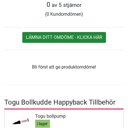
0
av 5 stjärnor
(0 Kundomdömen)
LÄMNA DITT OMDÖME - KLICKA HÄR
Bli först att ge produktomdöme!
Togu Bollkudde Happyback Tillbehör
Togu bollpump
i lager