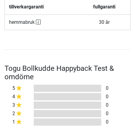
tillverkargaranti
fullgaranti
hemmabruk
30 år
Togu Bollkudde Happyback Test &
omdöme
5
0
4
0
3
0
2
0
1
0