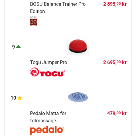
BOSU Balance Trainer Pro
2 895,
kr
00
Edition
9
Togu Jumper Pro
2 695,
kr
00
10
Pedalo Matta för
479,
kr
00
fotmassage