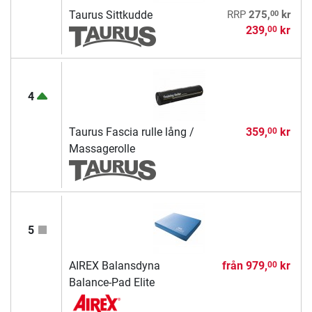
00
Taurus Sittkudde
RRP
275,
kr
239,
kr
00
4
Taurus Fascia rulle lång /
359,
kr
00
Massagerolle
5
AIREX Balansdyna
från
979,
kr
00
Balance-Pad Elite