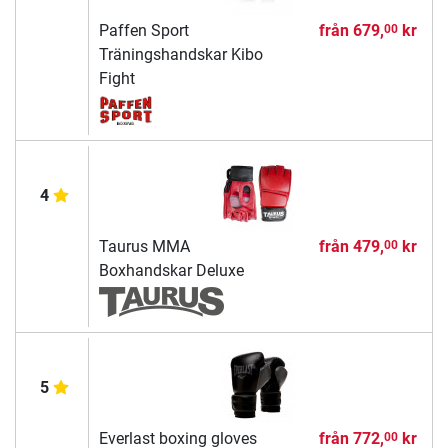
Paffen Sport
från
679,
kr
00
Träningshandskar Kibo
Fight
4
Taurus MMA
från
479,
kr
00
Boxhandskar Deluxe
5
Everlast boxing gloves
från
772,
kr
00