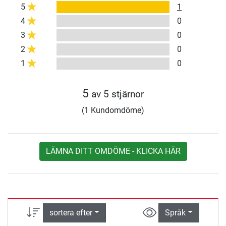
5
1
4
0
3
0
2
0
1
0
5
av 5 stjärnor
(1 Kundomdöme)
LÄMNA DITT OMDÖME - KLICKA HÄR
sortera efter
Språk