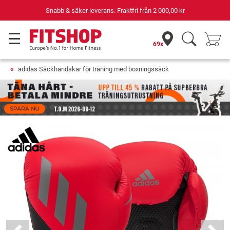
Snabb & säker leverans. Fraktfri från
2 000,00 kr
69x
adidas Säckhandskar för träning med boxningssäck