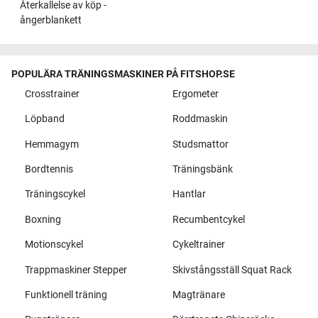
Återkallelse av köp -
ångerblankett
POPULÄRA TRÄNINGSMASKINER PÅ FITSHOP.SE
Crosstrainer
Ergometer
Löpband
Roddmaskin
Hemmagym
Studsmattor
Bordtennis
Träningsbänk
Träningscykel
Hantlar
Boxning
Recumbentcykel
Motionscykel
Cykeltrainer
Trappmaskiner Stepper
Skivstångsställ Squat Rack
Funktionell träning
Magtränare