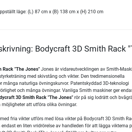
ppställt läge: (L) 87 cm x (B) 138 cm x (H) 210 cm
krivning: Bodycraft 3D Smith Rack 
h Rack "The Jones"
Jones är vidareutvecklingen av Smith-Maski
styrketräning med skivstång och vikter. Den tredimensionella
låter många naturliga övningskurvor. Patentskyddad 3D-teknologi
rörlighet och många övningar. Vanliga Smith maskiner ger enda
dycraft 3D Smith Rack "The Jones"
rör på sig lodrätt och bvågr
möjligheter att utföra olika övningar.
med fria vikter utförs med lösa vikter på Bodycraft 3D Smith Ra
endast en liten vridrörelse av handleden för att lägga vikterna 