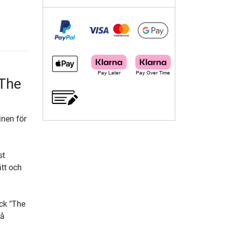
"The
nen för
st
ätt och
ck "The
på