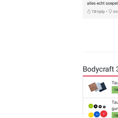
alles echt soepe
•
Till hjälp
Inte
Bodycraft 
Tau
i l
Tau
gu
i l