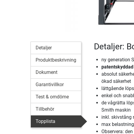
Detaljer: 
Detaljer
ny generation 
Produktbeskrivning
patentskyddad 
Dokument
absolut säkerhet
ökad säkerhet
Garantivillkor
lättgående löp
enkel och snabb
Test & omdöme
de vågrätta löp
Tillbehör
Smith maskin
inkl. skivstång
Topplista
max belastning 
Observera: den 