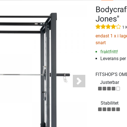
Bodycraf
Jones"
1 
endast 1 x i lag
snart
fraktfritt!
Leverans per
FITSHOP'S O
Justerbar
Next
Stabilitet