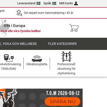
Leveransland
Språk
Mitt konto
egna
Din expert inom hemmaträning i 42 år
69x i Europa
 över alla våra fysiska butiker
, YOGA OCH WELLNESS
FLER KATEGORIER
skelstimulering
Vibrationsplatta
Professionell
TENS/EMS
utrustning för
styrketräning