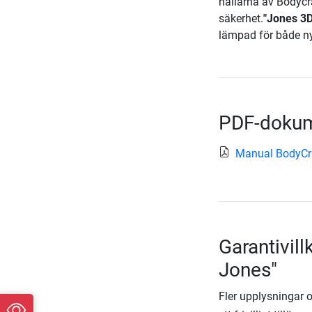
hållarna av Bodycr
säkerhet.
"Jones 3D
lämpad för både nyb
PDF-doku
Manual BodyCr
Garantivil
Jones"
Fler upplysningar om