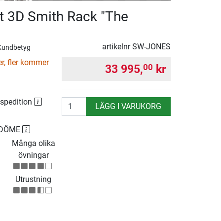
t 3D Smith Rack "The
artikelnr
SW-JONES
Kundbetyg
er, fler kommer
33 995,
kr
00
 spedition
antal
LÄGG I VARUKORG
MDÖME
Många olika
övningar
Utrustning