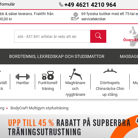
+49 4621 4210 964
formulär
bb & säker leverans. Fraktfri från
69 fysiska butiker med ett 75-tal 
00,00 kr
servicetekniker
sök
Översikt
BORDTENNIS, LEKREDSKAP OCH STUDSMATTOR
MASSAGE
täll
Hantlar
Funktionell
Magtränare
Dörrtrapets
Mu
ck
träning
och
Chinsräcke Chin
ryggtränare
up stång
ing
BodyCraft Multigym styrketräning