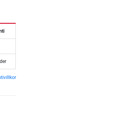
nti
der
ivillkor