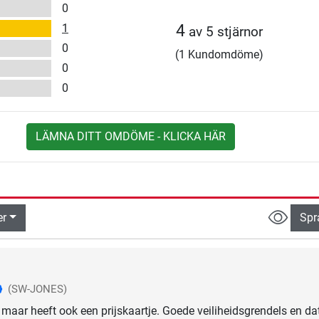
0
1
4
av 5 stjärnor
0
(1 Kundomdöme)
0
0
LÄMNA DITT OMDÖME - KLICKA HÄR
er
Spr
(SW-JONES)
 maar heeft ook een prijskaartje. Goede veiliheidsgrendels en da