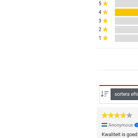
5
4
3
2
1
sortera eft
Anonymous
Kwaliteit is goed