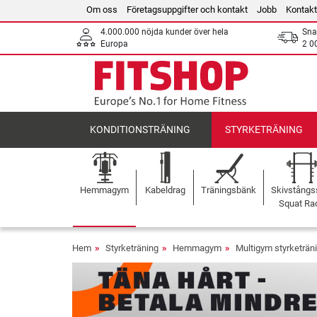
Om oss
Företagsuppgifter och kontakt
Jobb
Kontakt
4.000.000 nöjda kunder över hela
Sna
Europa
2 0
KONDITIONSTRÄNING
STYRKETRÄNING
Hemmagym
Kabeldrag
Träningsbänk
Skivstångss
Squat Ra
Hem
Styrketräning
Hemmagym
Multigym styrketrän