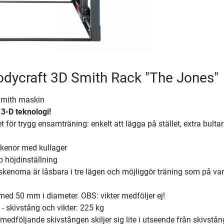
Bodycraft 3D Smith Rack "The Jones"
Smith maskin
3-D teknologi!
 för trygg ensamträning: enkelt att lägga på stället, extra bultar
skenor med kullager
 höjdinställning
skenorna är låsbara i tre lägen och möjliggör träning som på van
 med 50 mm i diameter. OBS: vikter medföljer ej!
- skivstång och vikter: 225 kg
medföljande skivstången skiljer sig lite i utseende från skivstå