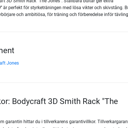
aft 3D Smith Rack "The Jones". Ställbara bultar ger extra
"
är perfekt för styrketräningen med lösa vikter och skivstång. B
örjare och ambitiösa, för träning och förberedelse inför tävlin
ment
aft Jones
lkor: Bodycraft 3D Smith Rack "The
 garantin hittar du i tillverkarens garantivillkor. Tillverkargaran