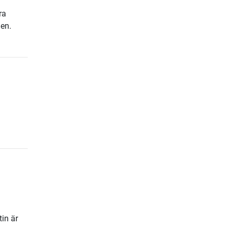
ra
gen.
tin är