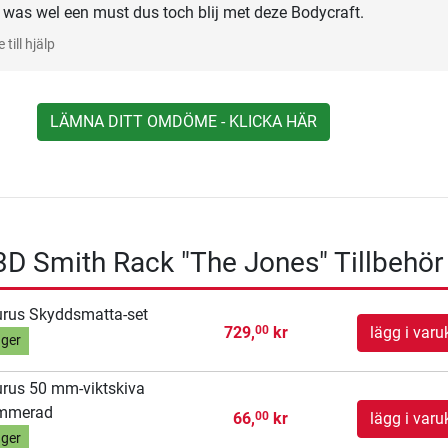
l was wel een must dus toch blij met deze Bodycraft.
 till hjälp
LÄMNA DITT OMDÖME - KLICKA HÄR
3D Smith Rack "The Jones" Tillbehör
rus Skyddsmatta-set
729,
kr
lägg i varu
00
ager
rus 50 mm-viktskiva
mmerad
66,
kr
lägg i varu
00
ager