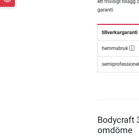
ett frivilligt till
garanti.
tillverkargaranti
hemmabruk
semiprofessione
Bodycraft 
omdöme