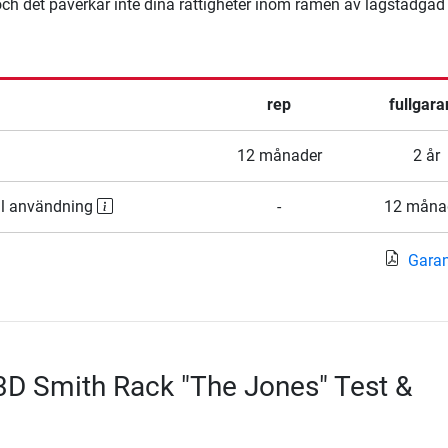
ägg och det påverkar inte dina rättigheter inom ramen av lagstadgad
rep
fullgara
12 månader
2 år
ll användning
-
12 måna
Garant
3D Smith Rack "The Jones" Test &