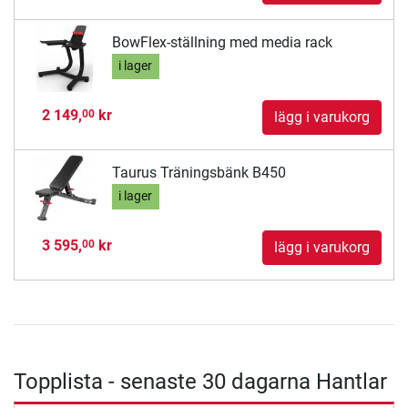
BowFlex-ställning med media rack
i lager
2 149,
kr
00
lägg i varukorg
Taurus Träningsbänk B450
i lager
3 595,
kr
00
lägg i varukorg
Topplista - senaste 30 dagarna Hantlar