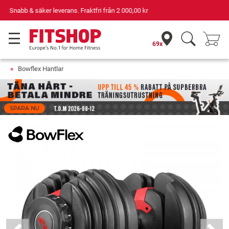
Din expert inom hemmaträning i 42 år
69x
Bowflex Hantlar