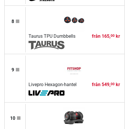
8
Taurus TPU Dumbbells
från
165,
kr
00
9
Livepro Hexagon-hantel
från
549,
kr
00
10