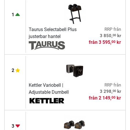
1
Taurus Selectabell Plus
RRP
från
00
3 850,
kr
justerbar hantel
från
3 595,
kr
00
2
Kettler Variobell |
RRP
från
00
3 298,
kr
Adjustable Dumbell
från
2 149,
kr
00
3