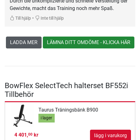
Durch die unkomplizierte und schnelle Verstellung der
Gewichte, macht das Training noch mehr Spaß.
•
Till hjälp
Inte till hjälp
LADDA MER
LÄMNA DITT OMDÖME - KLICKA HÄR
BowFlex SelectTech halterset BF552i
Tillbehör
Taurus Träningsbänk B900
i lager
4 401,
kr
00
lägg i varukorg