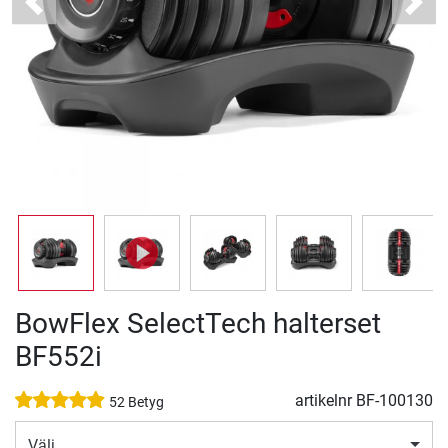
Previous
Next
BowFlex SelectTech halterset
BF552i
artikelnr
BF-100130
52 Betyg
Välj