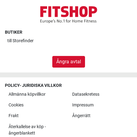
BUTIKER
till
Storefinder
Ångra avtal
POLICY- JURIDISKA VILLKOR
Allmänna köpvillkor
Datasekretess
Cookies
Impressum
Frakt
Ångerrätt
Återkallelse av köp -
ångerblankett