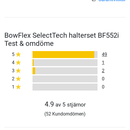
BowFlex SelectTech halterset BF552i
Test & omdöme
5
49
4
1
3
2
2
0
1
0
4.9
av 5 stjärnor
(52 Kundomdömen)