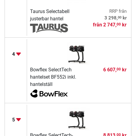
Taurus Selectabell
RRP
från
00
3 298,
kr
justerbar hantel
från
2 747,
kr
00
4
Bowflex SelectTech
6 607,
kr
00
hantelset BF552i inkl.
hantelställ
5
Bowflex SelectTech-
8 813,
kr
00