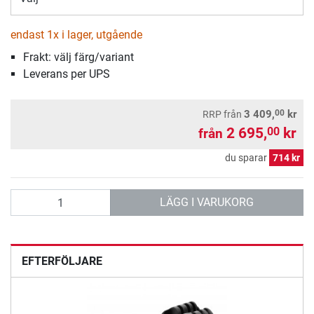
endast 1x i lager, utgående
Frakt: välj färg/variant
Leverans per UPS
00
3 409,
kr
RRP
från
2 695,
kr
00
från
du sparar
714 kr
antal
LÄGG I VARUKORG
EFTERFÖLJARE