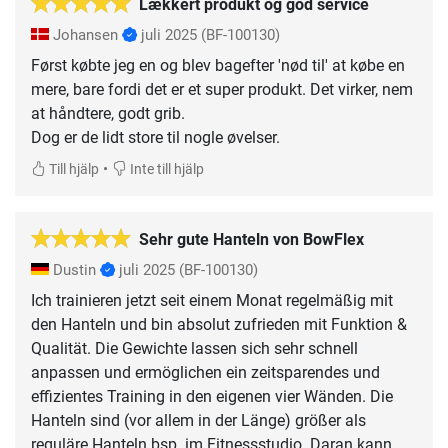
Lækkert produkt og god service
Johansen
juli 2025
(BF-100130)
Først købte jeg en og blev bagefter 'nød til' at købe en
mere, bare fordi det er et super produkt. Det virker, nem
at håndtere, godt grib.
Dog er de lidt store til nogle øvelser.
•
Till hjälp
Inte till hjälp
Sehr gute Hanteln von BowFlex
Dustin
juli 2025
(BF-100130)
Ich trainieren jetzt seit einem Monat regelmäßig mit
den Hanteln und bin absolut zufrieden mit Funktion &
Qualität. Die Gewichte lassen sich sehr schnell
anpassen und ermöglichen ein zeitsparendes und
effizientes Training in den eigenen vier Wänden. Die
Hanteln sind (vor allem in der Länge) größer als
reguläre Hanteln bsp. im Fitnessstudio. Daran kann