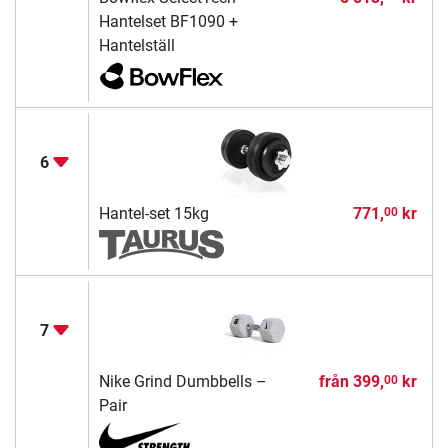
Hantelset BF1090 +
Hantelställ
6
Hantel-set 15kg
771,
kr
00
7
Nike Grind Dumbbells –
från
399,
kr
00
Pair