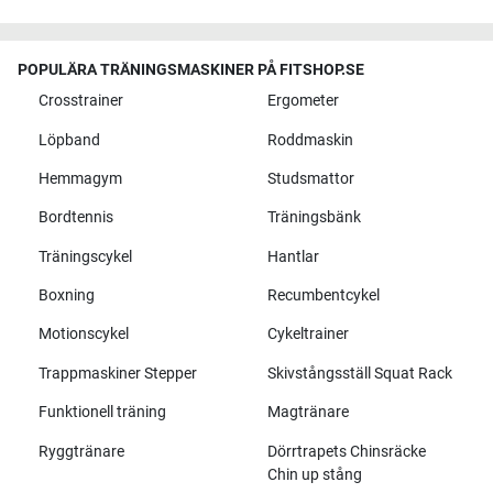
POPULÄRA TRÄNINGSMASKINER PÅ FITSHOP.SE
Crosstrainer
Ergometer
Löpband
Roddmaskin
Hemmagym
Studsmattor
Bordtennis
Träningsbänk
Träningscykel
Hantlar
Boxning
Recumbentcykel
Motionscykel
Cykeltrainer
Trappmaskiner Stepper
Skivstångsställ Squat Rack
Funktionell träning
Magtränare
Ryggtränare
Dörrtrapets Chinsräcke
Chin up stång