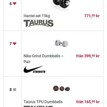
6
Hantel-set 15kg
771,
kr
00
7
Nike Grind Dumbbells –
från
399,
kr
00
Pair
8
Taurus TPU Dumbbells
från
165,
kr
00