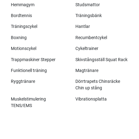
Hemmagym
Studsmattor
Bordtennis
Träningsbänk
Träningscykel
Hantlar
Boxning
Recumbentcykel
Motionscykel
Cykeltrainer
Trappmaskiner Stepper
Skivstångsställ Squat Rack
Funktionell träning
Magtränare
Ryggtränare
Dörrtrapets Chinsräcke
Chin up stång
Muskelstimulering
Vibrationsplatta
TENS/EMS
Alla märken