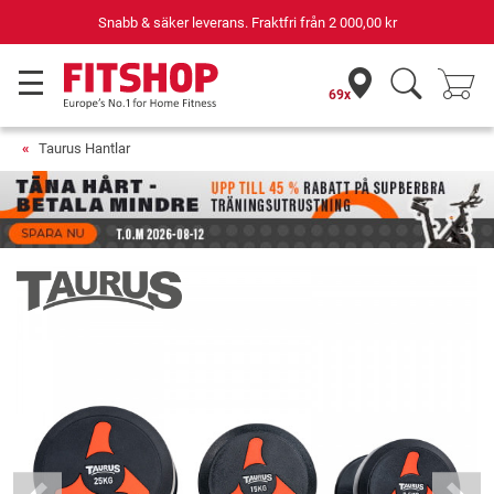
Snabb & säker leverans. Fraktfri från
2 000,00 kr
69x
Taurus Hantlar