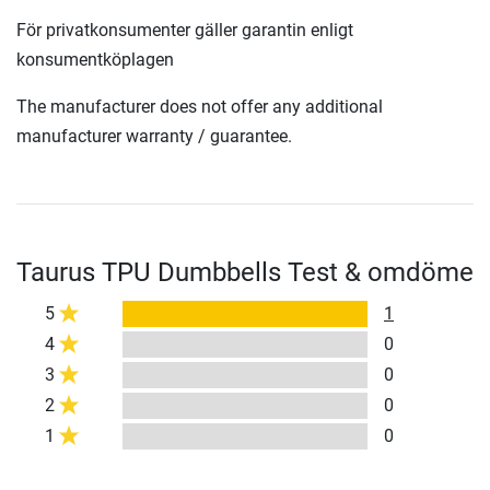
För privatkonsumenter gäller garantin enligt
konsumentköplagen
The manufacturer does not offer any additional
manufacturer warranty / guarantee.
Taurus TPU Dumbbells Test & omdöme
5
1
4
0
3
0
2
0
1
0