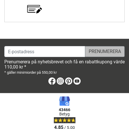
E-postadress
Prenumerera på nyhetsbrevet och få en rabattkupong värde
110,00 kr *
* gäller minimiorder på 550,00 kr
Facebook
Instagram
Pinterest
Youtube
43466
Betyg
4.85
/ 5.00