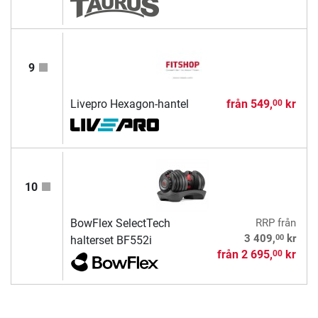
9
Livepro Hexagon-hantel
från
549,
kr
00
10
BowFlex SelectTech
RRP
från
00
3 409,
kr
halterset BF552i
från
2 695,
kr
00