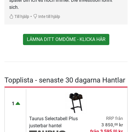
später bin ich es noch immer. Die Investition lohnt
sich.
•
Till hjälp
Inte till hjälp
LÄMNA DITT OMDÖME - KLICKA HÄR
Topplista - senaste 30 dagarna Hantlar
1
Taurus Selectabell Plus
RRP
från
00
3 850,
kr
justerbar hantel
från
3 595,
kr
00