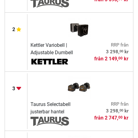
2
Kettler Variobell |
RRP
från
00
3 298,
kr
Adjustable Dumbell
från
2 149,
kr
00
3
Taurus Selectabell
RRP
från
00
3 298,
kr
justerbar hantel
från
2 747,
kr
00