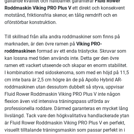
gällande kvalitet och hållbarhet garanterar
Fluid Rower
Roddmaskin Viking PRO Plus V
ett direkt och konsekvent
motstånd, friktionsfria skenor, en tålig remdrift och en
oförstörbar konstruktion.
Till skillnad från alla andra roddmaskiner som finns på
marknaden, är den övre ramen på
Viking PRO-
roddmaskinen
formad av ett enda trästycke. Skruvar som
kan lossna med tiden används inte. Detta ger den övre
ramen ett vackert utseende och skapar en enorm stabilitet.
I kombination med sidoskenorna, som med en höjd på 11,5
cm inte bara är 2,5 cm högre än de på Apollo Hybrid AR-
roddmaskinen utan dessutom dubbelt så styva, uppvisar
Fluid Rower Roddmaskin Viking PRO Plus V inte någon
flexion även vid intensiva träningspass utförda av
professionella roddare. Därmed garanteras en mycket lång
livslängd. Tack vare den högkvalitativa handlackerade ytan
är Fluid Rower Roddmaskin Viking PRO Plus V en perfekt,
visuellt tilltalande träningsmaskin som passar perfekt in i