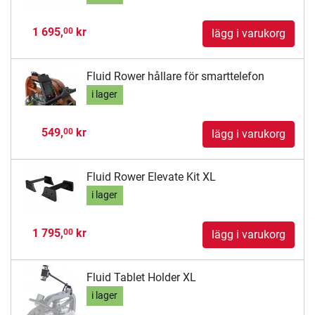
1 695,
kr
00
lägg i varukorg
Fluid Rower hållare för smarttelefon
i lager
549,
kr
00
lägg i varukorg
Fluid Rower Elevate Kit XL
i lager
1 795,
kr
00
lägg i varukorg
Fluid Tablet Holder XL
i lager