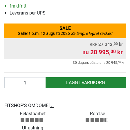
fraktfritt!
Leverans per UPS
SALE
Gäller t.o.m. 12 augusti 2026
Så längre lagret räcker!
00
27 342,
kr
RRP
20 995,
kr
00
nu
00
30 dagars bästa pris
20 945,
kr
antal
LÄGG I VARUKORG
FITSHOP'S OMDÖME
Belastbarhet
Rörelse
Utrustning