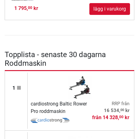
1 795,
kr
00
lägg i varukorg
Topplista - senaste 30 dagarna
Roddmaskin
1
cardiostrong Baltic Rower
RRP
från
00
16 534,
kr
Pro roddmaskin
från
14 328,
kr
00