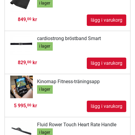
i lager
849,
kr
00
lägg i varukorg
cardiostrong bröstband Smart
i lager
829,
kr
00
lägg i varukorg
Kinomap Fitness-träningsapp
i lager
5 995,
kr
00
lägg i varukorg
Fluid Rower Touch Heart Rate Handle
i lager