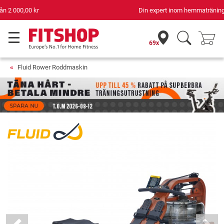
Din expert inom hemmaträning i 42 år
69x
Fluid Rower Roddmaskin