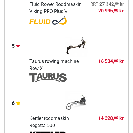
00
Fluid Rower Roddmaskin
RRP
27 342,
kr
20 995,
kr
00
Viking PRO Plus V
5
Taurus rowing machine
16 534,
kr
00
Row-X
6
Kettler roddmaskin
14 328,
kr
00
Regatta 500