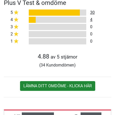
Plus V Test & omdöme
5
30
4
4
3
0
2
0
1
0
4.88
av 5 stjärnor
(34 Kundomdömen)
LÄMNA DITT OMDÖME - KLICKA HÄR