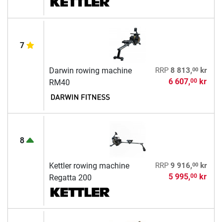
7
00
Darwin rowing machine
RRP
8 813,
kr
6 607,
kr
00
RM40
8
00
Kettler rowing machine
RRP
9 916,
kr
5 995,
kr
00
Regatta 200