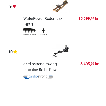
9
WaterRower Roddmaskin
15 899,
kr
00
i ekträ
10
cardiostrong rowing
8 495,
kr
00
machine Baltic Rower