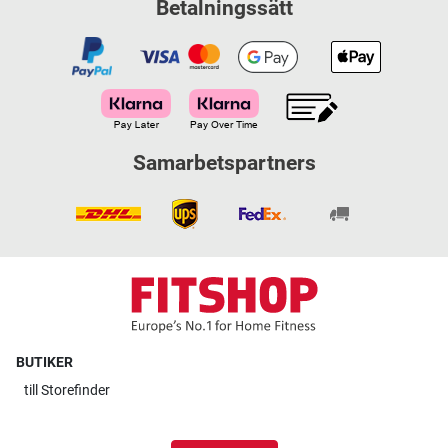
Betalningssätt
Samarbetspartners
BUTIKER
till
Storefinder