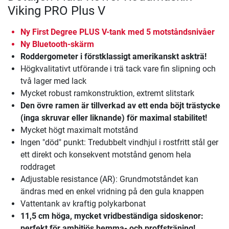
Viking PRO Plus V
Ny First Degree PLUS V-tank med 5 motståndsnivåer
Ny Bluetooth-skärm
Roddergometer i förstklassigt amerikanskt askträ!
Högkvalitativt utförande i trä tack vare fin slipning och
två lager med lack
Mycket robust ramkonstruktion, extremt slitstark
Den övre ramen är tillverkad av ett enda böjt trästycke
(inga skruvar eller liknande) för maximal stabilitet!
Mycket högt maximalt motstånd
Ingen "död" punkt: Tredubbelt vindhjul i rostfritt stål ger
ett direkt och konsekvent motstånd genom hela
roddraget
Adjustable resistance (AR): Grundmotståndet kan
ändras med en enkel vridning på den gula knappen
Vattentank av kraftig polykarbonat
11,5 cm höga, mycket vridbeständiga sidoskenor:
perfekt för ambitiös hemma- och proffsträning!