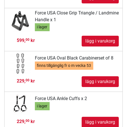
Force USA Close Grip Triangle / Landmine
Handle x 1
i lager
599,
kr
00
lägg i varukorg
Force USA Oval Black Carabinerset of 8
finns tillgänglig fr o m
vecka 53
229,
kr
00
lägg i varukorg
Force USA Ankle Cuffs x 2
i lager
229,
kr
00
lägg i varukorg