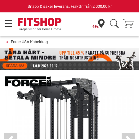
Din expert inom hemmaträning i 42 år
69x
Force USA Kabeldrag