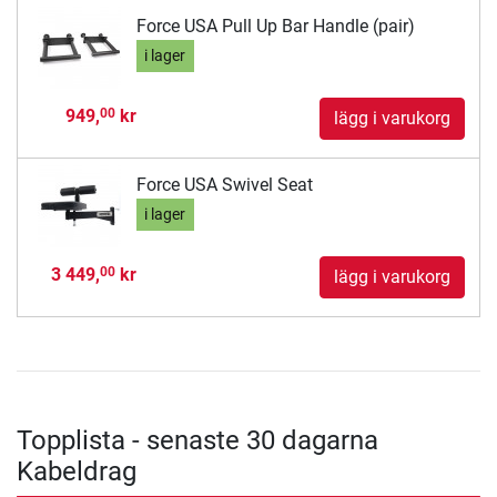
Force USA Pull Up Bar Handle (pair)
i lager
949,
kr
00
lägg i varukorg
Force USA Swivel Seat
i lager
3 449,
kr
00
lägg i varukorg
Topplista - senaste 30 dagarna
Kabeldrag