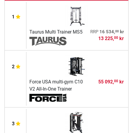
1
00
Taurus Multi Trainer MS5
RRP
16 534,
kr
13 225,
kr
00
2
Force USA multi-gym C10
55 092,
kr
00
V2 All-In-One Trainer
3