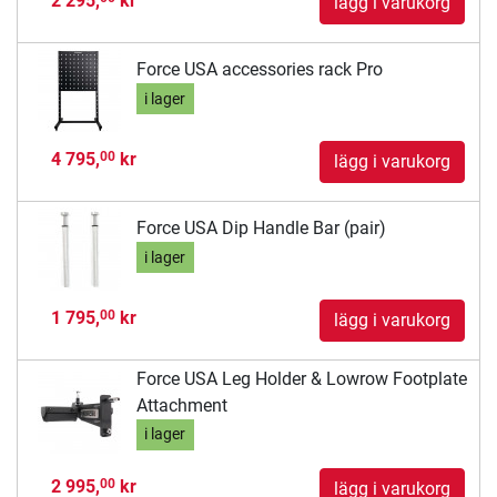
2 295,
kr
lägg i varukorg
Force USA accessories rack Pro
i lager
4 795,
kr
00
lägg i varukorg
Force USA Dip Handle Bar (pair)
i lager
1 795,
kr
00
lägg i varukorg
Force USA Leg Holder & Lowrow Footplate
Attachment
i lager
2 995,
kr
00
lägg i varukorg