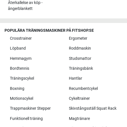
Återkallelse av köp -
ångerblankett
POPULÄRA TRÄNINGSMASKINER PÅ FITSHOP.SE
Crosstrainer
Ergometer
Löpband
Roddmaskin
Hemmagym
Studsmattor
Bordtennis
Träningsbänk
Träningscykel
Hantlar
Boxning
Recumbentcykel
Motionscykel
Cykeltrainer
Trappmaskiner Stepper
Skivstångsställ Squat Rack
Funktionell träning
Magtränare