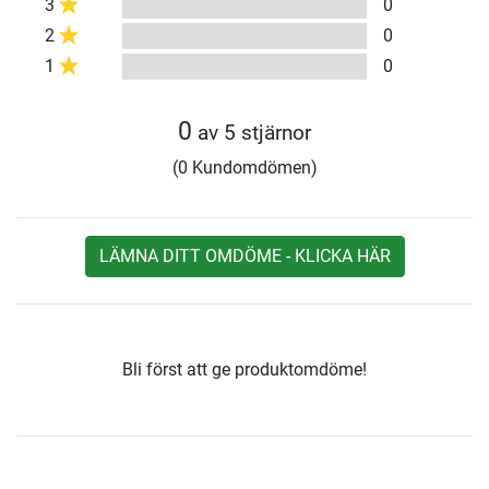
3
0
2
0
1
0
0
av 5 stjärnor
(0 Kundomdömen)
LÄMNA DITT OMDÖME - KLICKA HÄR
Bli först att ge produktomdöme!