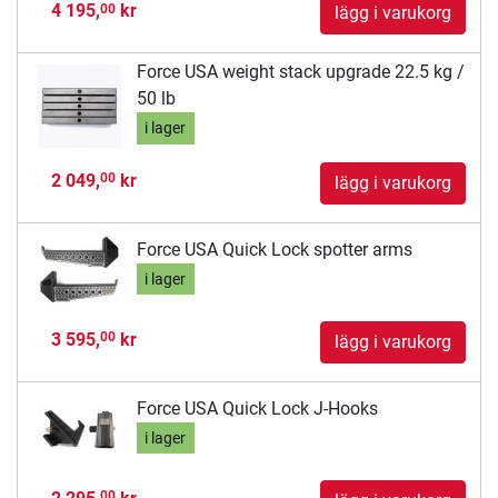
4 195,
kr
00
lägg i varukorg
Force USA weight stack upgrade 22.5 kg /
50 lb
i lager
2 049,
kr
00
lägg i varukorg
Force USA Quick Lock spotter arms
i lager
3 595,
kr
00
lägg i varukorg
Force USA Quick Lock J-Hooks
i lager
00