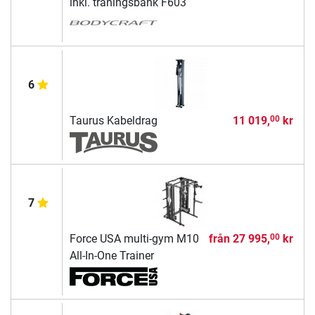
inkl. träningsbänk F603
6
Taurus Kabeldrag
11 019,
kr
00
7
Force USA multi-gym M10
från
27 995,
kr
00
All-In-One Trainer