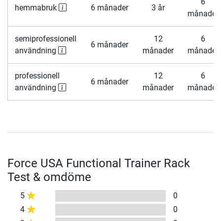
6
hemmabruk
6 månader
3 år
månader
semiprofessionell
12
6
6 månader
användning
månader
månader
professionell
12
6
6 månader
användning
månader
månader
Force USA Functional Trainer Rack
Test & omdöme
5
0
4
0