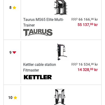
8
00
Taurus MS65 Elite Multi-
RRP
66 166,
kr
55 137,
kr
00
Trainer
9
00
Kettler cable station
RRP
16 534,
kr
14 328,
kr
00
Fitmaster
10