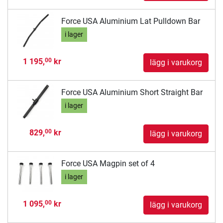
Force USA Aluminium Lat Pulldown Bar
i lager
1 195,
kr
00
lägg i varukorg
Force USA Aluminium Short Straight Bar
i lager
829,
kr
00
lägg i varukorg
Force USA Magpin set of 4
i lager
1 095,
kr
00
lägg i varukorg