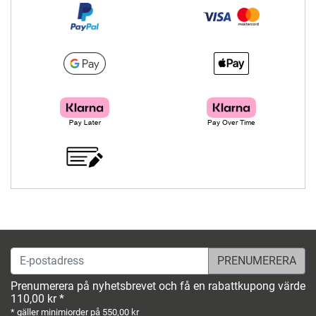
E-postadress
Prenumerera på nyhetsbrevet och få en rabattkupong värde
110,00 kr *
* gäller minimiorder på 550,00 kr