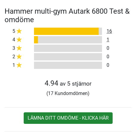
Hammer multi-gym Autark 6800 Test &
omdöme
5
16
4
1
3
0
2
0
1
0
4.94
av 5 stjärnor
(17 Kundomdömen)
LÄMNA DITT OMDÖME - KLICKA HÄR