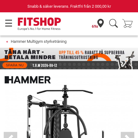
Din expert inom hemmaträning i 42 år
69x
Hammer Multigym styrketräning