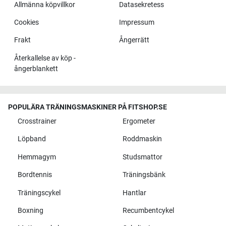
Allmänna köpvillkor
Datasekretess
Cookies
Impressum
Frakt
Ångerrätt
Återkallelse av köp -
ångerblankett
POPULÄRA TRÄNINGSMASKINER PÅ FITSHOP.SE
Crosstrainer
Ergometer
Löpband
Roddmaskin
Hemmagym
Studsmattor
Bordtennis
Träningsbänk
Träningscykel
Hantlar
Boxning
Recumbentcykel