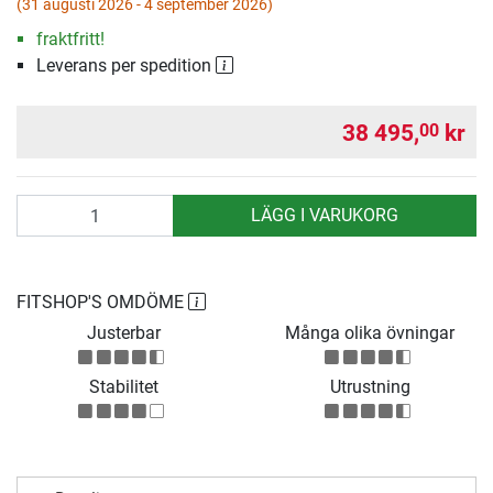
(31 augusti 2026 - 4 september 2026)
fraktfritt!
Leverans per spedition
38 495,
kr
00
antal
LÄGG I VARUKORG
FITSHOP'S OMDÖME
Justerbar
Många olika övningar
Stabilitet
Utrustning