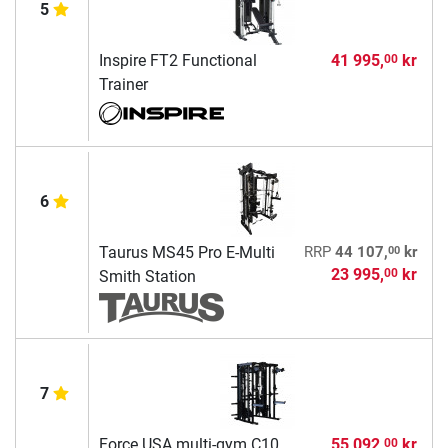
5
Inspire FT2 Functional
41 995,
kr
00
Trainer
6
00
Taurus MS45 Pro E-Multi
RRP
44 107,
kr
23 995,
kr
00
Smith Station
7
Force USA multi-gym C10
55 092,
kr
00