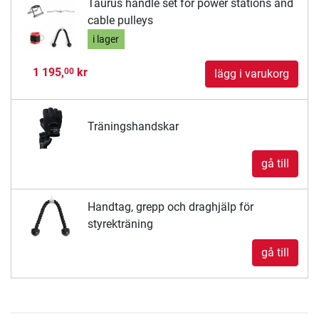
Taurus handle set for power stations and
cable pulleys
i lager
1 195,
kr
00
lägg i varukorg
Träningshandskar
gå till
Handtag, grepp och draghjälp för
styrekträning
gå till