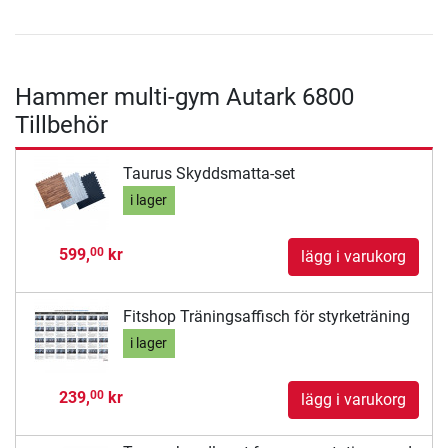
Hammer multi-gym Autark 6800
Tillbehör
Taurus Skyddsmatta-set
i lager
599,
kr
00
lägg i varukorg
Fitshop Träningsaffisch för styrketräning
i lager
239,
kr
00
lägg i varukorg