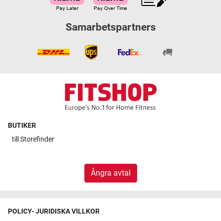
Samarbetspartners
BUTIKER
till
Storefinder
Ångra avtal
POLICY- JURIDISKA VILLKOR