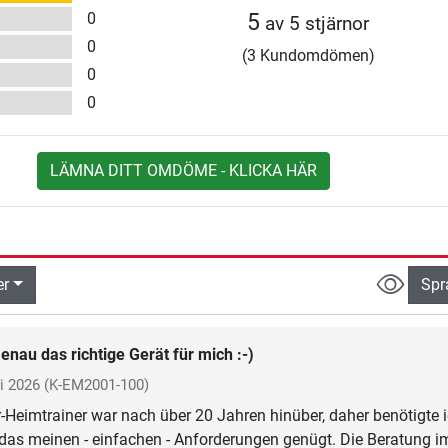
0
5
av 5 stjärnor
0
(3 Kundomdömen)
0
0
LÄMNA DITT OMDÖME - KLICKA HÄR
er
Spr
enau das richtige Gerät für mich :-)
li 2026
(K-EM2001-100)
er-Heimtrainer war nach über 20 Jahren hinüber, daher benötigte 
 das meinen - einfachen - Anforderungen genügt. Die Beratung i