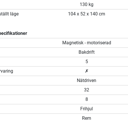
130 kg
tällt läge
104 x 52 x 140 cm
ecifikationer
Magnetisk - motoriserad
Bakdrift
5
rvaring
✗
Nätdriven
32
8
Frihjul
Rem