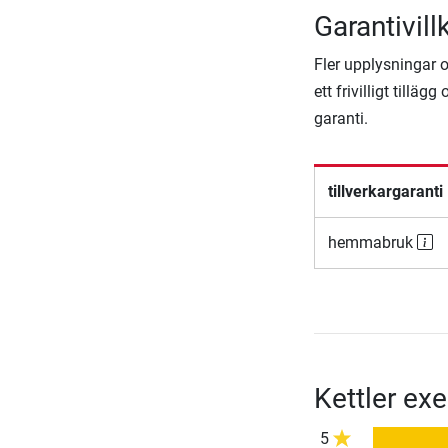
Garantivill
Fler upplysningar om
ett frivilligt till
garanti.
tillverkargaranti
hemmabruk
Kettler ex
5