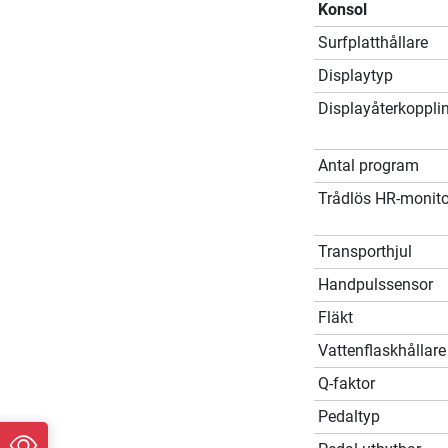
Konsol
Surfplatthållare
Displaytyp
Displayåterkoppli
Antal program
Trådlös HR-monito
Transporthjul
Handpulssensor
Fläkt
Vattenflaskhållare
Q-faktor
Pedaltyp