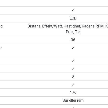
✓
LCD
ng
Distans, Effekt/Watt, Hastighet, Kadens RPM, Ka
Puls, Tid
36
r
✓
✓
✓
✗
✓
176
Bur eller rem