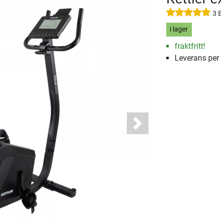
3 
i lager
fraktfritt!
Leverans per
Next