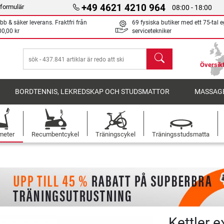
+49 4621 4210 964
formulär
08:00 - 18:00
bb & säker leverans. Fraktfri från
69 fysiska butiker med ett 75-tal 
00,00 kr
servicetekniker
sök
Översikt
BORDTENNIS, LEKREDSKAP OCH STUDSMATTOR
MASSAGE
meter
Recumbentcykel
Träningscykel
Träningsstudsmatta
Kettler e