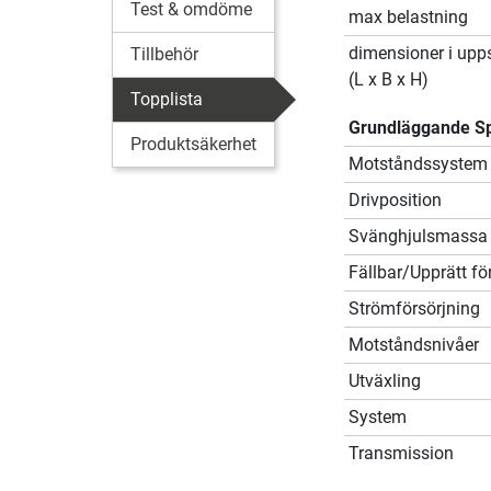
Test & omdöme
max belastning
dimensioner i upps
Tillbehör
(L x B x H)
Topplista
Grundläggande Sp
Produktsäkerhet
Motståndssystem
Drivposition
Svänghjulsmassa
Fällbar/Upprätt fö
Strömförsörjning
Motståndsnivåer
Utväxling
System
Transmission