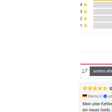
4
3
2
1
sortera eft
G
Martin D
ju
Mein alter Kettl
ein neues Gerät,