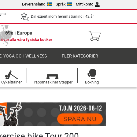
Leveransland
Språk
Mitt konto
egna
Din expert inom hemmaträning i 42 år
69x i Europa
 över alla våra fysiska butiker
, YOGA OCH WELLNESS
FLER KATEGORIER
Cykeltrainer
Trappmaskiner Stepper
Boxning
xercise bike Tour 200