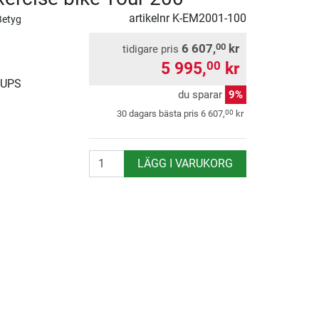
artikelnr
K-EM2001-100
Betyg
6 607,
kr
00
tidigare pris
5 995,
kr
00
 UPS
du sparar
9%
00
30 dagars bästa pris
6 607,
kr
antal
LÄGG I VARUKORG