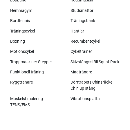
Löpband
Roddmaskin
Hemmagym
Studsmattor
Bordtennis
Träningsbänk
Träningscykel
Hantlar
Boxning
Recumbentcykel
Motionscykel
Cykeltrainer
Trappmaskiner Stepper
Skivstångsställ Squat Rack
Funktionell träning
Magtränare
Ryggtränare
Dörrtrapets Chinsräcke
Chin up stång
Muskelstimulering
Vibrationsplatta
TENS/EMS
Alla märken