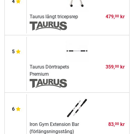
4
Taurus långt tricepsrep
479,
kr
00
5
Taurus Dörrtrapets
359,
kr
00
Premium
6
Iron Gym Extension Bar
83,
kr
00
(förlängsningsstång)