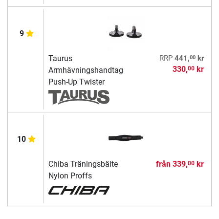
9
00
Taurus
RRP
441,
kr
330,
kr
00
Armhävningshandtag
Push-Up Twister
10
Chiba Träningsbälte
från
339,
kr
00
Nylon Proffs