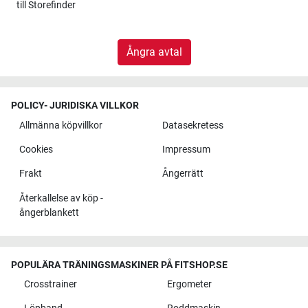
till
Storefinder
Ångra avtal
POLICY- JURIDISKA VILLKOR
Allmänna köpvillkor
Datasekretess
Cookies
Impressum
Frakt
Ångerrätt
Återkallelse av köp -
ångerblankett
POPULÄRA TRÄNINGSMASKINER PÅ FITSHOP.SE
Crosstrainer
Ergometer