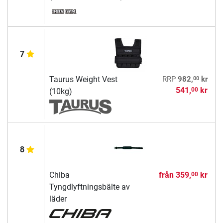
7
00
Taurus Weight Vest
RRP
982,
kr
541,
kr
00
(10kg)
8
Chiba
från
359,
kr
00
Tyngdlyftningsbälte av
läder