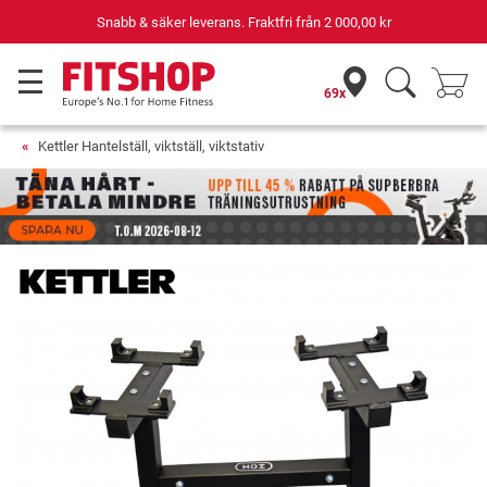
Snabb & säker leverans. Fraktfri från
2 000,00 kr
69x
Kettler Hantelställ, viktställ, viktstativ