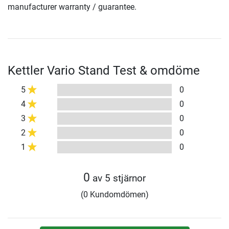
manufacturer warranty / guarantee.
Kettler Vario Stand Test & omdöme
5
0
4
0
3
0
2
0
1
0
0
av 5 stjärnor
(0 Kundomdömen)