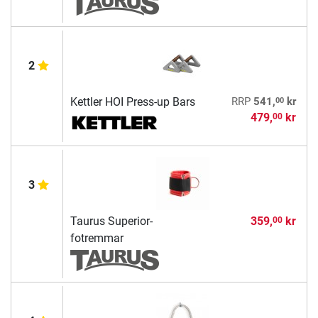
2
00
Kettler HOI Press-up Bars
RRP
541,
kr
479,
kr
00
3
Taurus Superior-
359,
kr
00
fotremmar