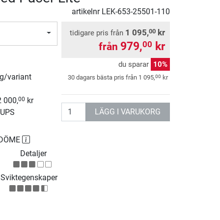
artikelnr
LEK-653-25501-110
1 095,
kr
00
tidigare pris från
979,
kr
00
från
du sparar
10%
rg/variant
00
30 dagars bästa pris från
1 095,
kr
2 000,
kr
00
antal
LÄGG I VARUKORG
 UPS
MDÖME
Detaljer
Sviktegenskaper