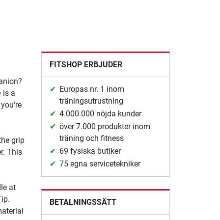
FITSHOP ERBJUDER
panion?
Europas nr. 1 inom
e
is a
träningsutrustning
 you're
4.000.000 nöjda kunder
över 7.000 produkter inom
träning och fitness
the grip
69 fysiska butiker
r. This
75 egna servicetekniker
le at
ip.
BETALNINGSSÄTT
aterial