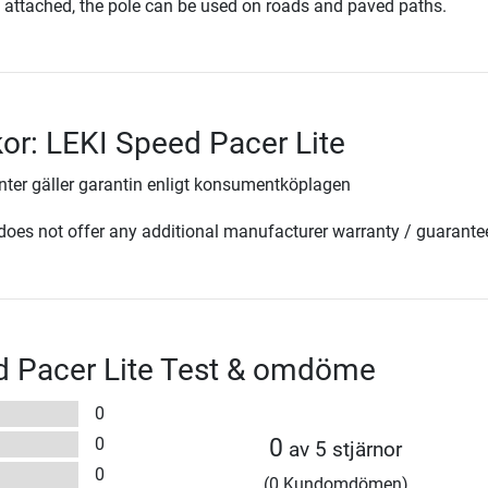
 attached, the pole can be used on roads and paved paths.
kor: LEKI Speed Pacer Lite
ter gäller garantin enligt konsumentköplagen
oes not offer any additional manufacturer warranty / guarante
d Pacer Lite Test & omdöme
0
0
0
av 5 stjärnor
0
(0 Kundomdömen)