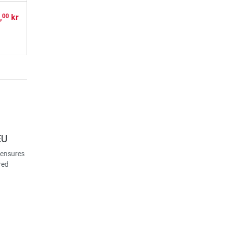
,
kr
00
EU
 ensures
red