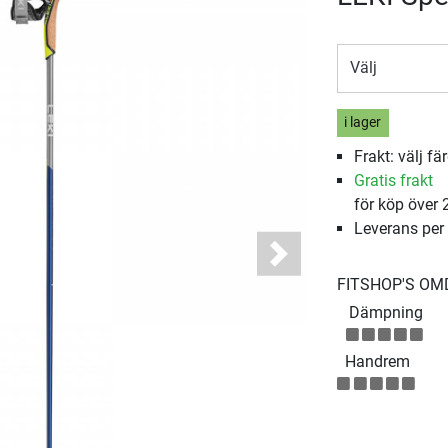
Välj
i lager
Frakt: välj fä
Gratis frakt
för köp över 
Leverans per
Next
FITSHOP'S O
Dämpning
Handrem