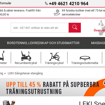
+49 4621 4210 964
formulär
bb & säker leverans. Fraktfri från
69 fysiska butiker med ett 75-tal 
00,00 kr
servicetekniker
sök
Översikt
BORDTENNIS, LEKREDSKAP OCH STUDSMATTOR
MASSAGE
meter
Recumbentcykel
Träningscykel
Träningsstudsmatta
ång
LEKI Gångstavar stavgång
LEKI Spe