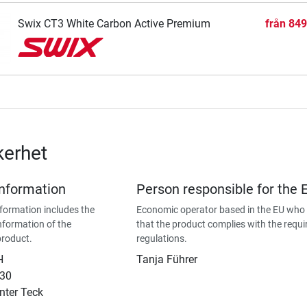
Swix CT3 White Carbon Active Premium
från
849
kerhet
Information
Person responsible for the 
formation includes the
Economic operator based in the EU who
nformation of the
that the product complies with the requi
product.
regulations.
H
Tanja Führer
 30
nter Teck