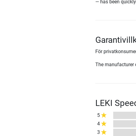
— has been quickly
Garantivill
För privatkonsumen
The manufacturer d
LEKI Spee
5
4
3