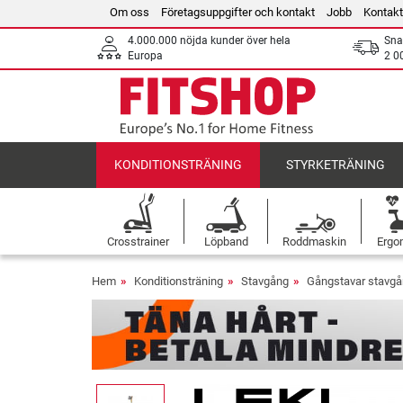
Om oss
Företagsuppgifter och kontakt
Jobb
Kontakt
4.000.000 nöjda kunder över hela
Sna
Europa
2 0
KONDITIONSTRÄNING
STYRKETRÄNING
Crosstrainer
Löpband
Roddmaskin
Ergo
Hem
Konditionsträning
Stavgång
Gångstavar stavg