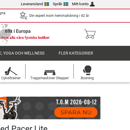
Leveransland
Språk
Mitt konto
egna
Din expert inom hemmaträning i 42 år
69x i Europa
 över alla våra fysiska butiker
, YOGA OCH WELLNESS
FLER KATEGORIER
Cykeltrainer
Trappmaskiner Stepper
Boxning
ed Pacer Lite