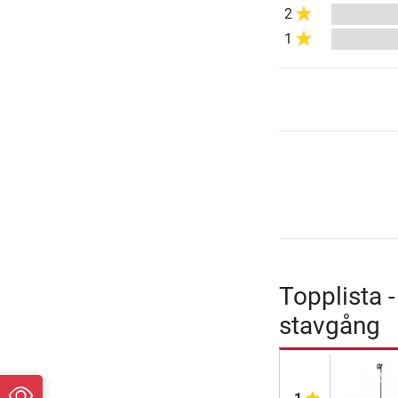
2
1
Topplista 
stavgång