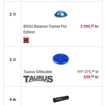
2
BOSU Balance Trainer Pro
2 595,
kr
00
Edition
3
00
Taurus Sittkudde
RRP
275,
kr
239,
kr
00
4