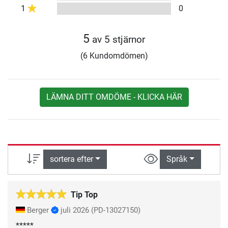
1
0
5
av 5 stjärnor
(6 Kundomdömen)
LÄMNA DITT OMDÖME - KLICKA HÄR
sortera efter
Språk
Tip Top
Berger
juli 2026
(PD-13027150)
*****