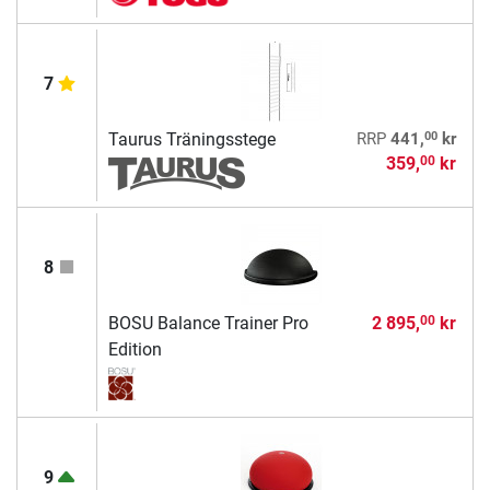
7
00
Taurus Träningsstege
RRP
441,
kr
359,
kr
00
8
BOSU Balance Trainer Pro
2 895,
kr
00
Edition
9