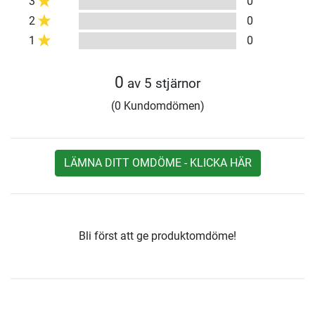
3
0
2
0
1
0
0
av 5 stjärnor
(0 Kundomdömen)
LÄMNA DITT OMDÖME - KLICKA HÄR
Bli först att ge produktomdöme!