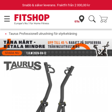
 & säker leverans. Fraktfri från
2 000,00 kr
D
69x
Taurus Professionell utrustning för styrketräning