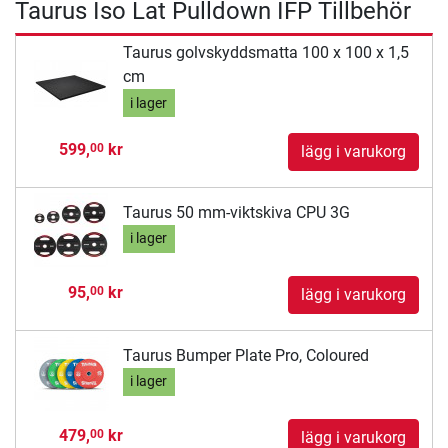
Taurus Iso Lat Pulldown IFP Tillbehör
Taurus golvskyddsmatta 100 x 100 x 1,5
cm
i lager
599,
kr
00
lägg i varukorg
Taurus 50 mm-viktskiva CPU 3G
i lager
95,
kr
00
lägg i varukorg
Taurus Bumper Plate Pro, Coloured
i lager
479,
kr
00
lägg i varukorg