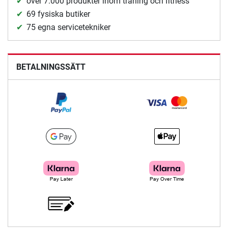
över 7.000 produkter inom träning och fitness
69 fysiska butiker
75 egna servicetekniker
BETALNINGSSÄTT