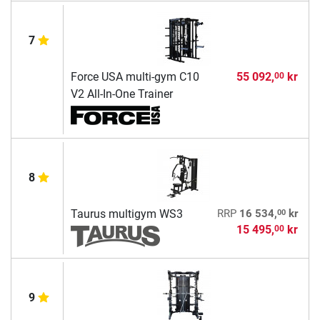
7
Force USA multi-gym C10
55 092,
kr
00
V2 All-In-One Trainer
8
00
Taurus multigym WS3
RRP
16 534,
kr
15 495,
kr
00
9