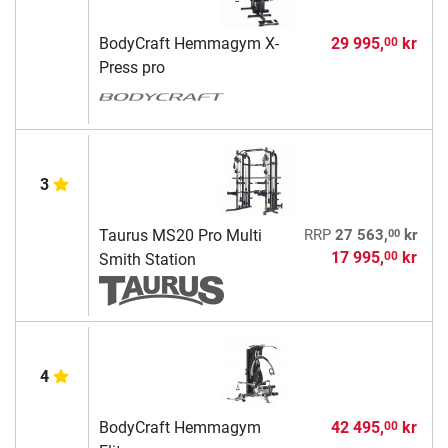
BodyCraft Hemmagym X-
29 995,
kr
00
Press pro
3
00
Taurus MS20 Pro Multi
RRP
27 563,
kr
17 995,
kr
00
Smith Station
4
BodyCraft Hemmagym
42 495,
kr
00