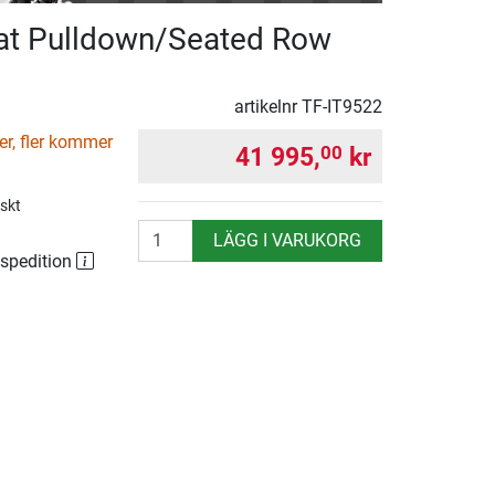
at Pulldown/Seated Row
artikelnr
TF-IT9522
ger, fler kommer
41 995,
kr
00
iskt
antal
LÄGG I VARUKORG
 spedition