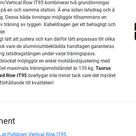
wn/Vertical Row IT95 kombinerar två grundövningar
 på en och samma station. Å ena sidan latsdrag och å
ag. Dessa båda övningar möjliggör tillsammans en
iv träning av ryggen. Kabeldragen ger ett behagligt och
er.
 lätt att justera och kan därför lätt anpassas till olika
Tack vare de aluminiumbeklädda handtagen garanteras
ring latsdragstången under varje träningspass.
ktblocket möjliggör en enkel motståndsjustering med
. Det maximala träningsmotståndet är 135 kg.
Taurus
ted Row IT95
övertygar inte minst tack vare det mycket
förhållande till kvaliteten!
ment
Lat Pulldown Vertical Row IT95