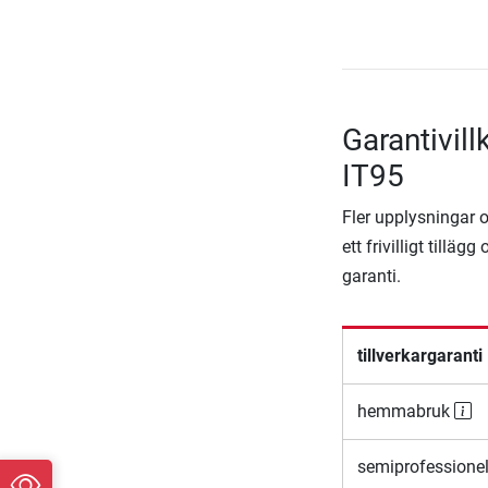
Garantivil
IT95
Fler upplysningar om
ett frivilligt till
garanti.
tillverkargaranti
hemmabruk
semiprofessione