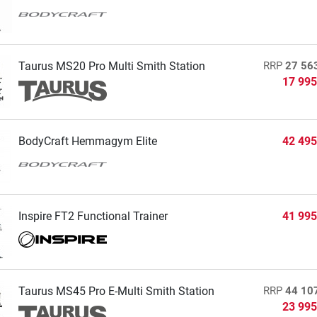
Taurus MS20 Pro Multi Smith Station
RRP
27 56
17 995
BodyCraft Hemmagym Elite
42 495
Inspire FT2 Functional Trainer
41 995
Taurus MS45 Pro E-Multi Smith Station
RRP
44 10
23 995