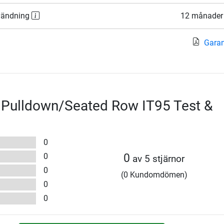
nvändning
12 månader
Garant
 Pulldown/Seated Row IT95 Test &
0
0
0
av 5 stjärnor
0
(0 Kundomdömen)
0
0