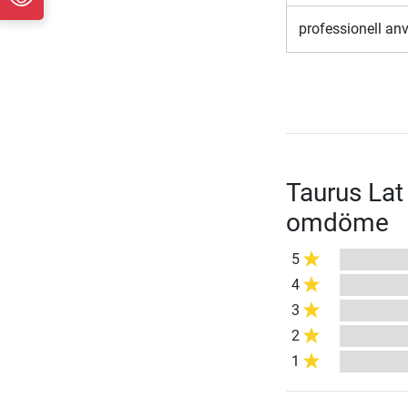
professionell a
Taurus Lat
omdöme
5
4
3
2
1