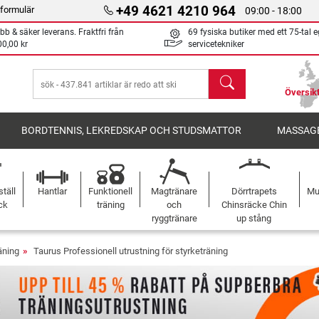
+49 4621 4210 964
formulär
09:00 - 18:00
bb & säker leverans. Fraktfri från
69 fysiska butiker med ett 75-tal 
00,00 kr
servicetekniker
sök
Översikt
BORDTENNIS, LEKREDSKAP OCH STUDSMATTOR
MASSAGE
täll
Hantlar
Funktionell
Magtränare
Dörrtrapets
Mu
ck
träning
och
Chinsräcke Chin
ryggtränare
up stång
äning
Taurus Professionell utrustning för styrketräning