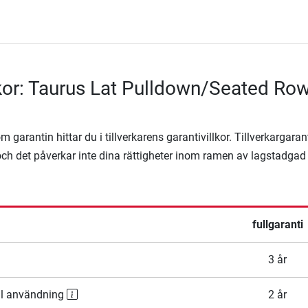
lkor: Taurus Lat Pulldown/Seated Ro
 garantin hittar du i tillverkarens garantivillkor. Tillverkargaran
ägg och det påverkar inte dina rättigheter inom ramen av lagstadgad
fullgaranti
3 år
ll användning
2 år