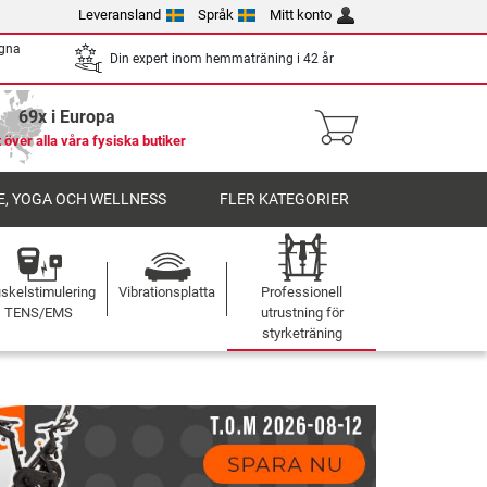
Leveransland
Språk
Mitt konto
egna
Din expert inom hemmaträning i 42 år
69x i Europa
 över alla våra fysiska butiker
, YOGA OCH WELLNESS
FLER KATEGORIER
skelstimulering
Vibrationsplatta
Professionell
TENS/EMS
utrustning för
styrketräning