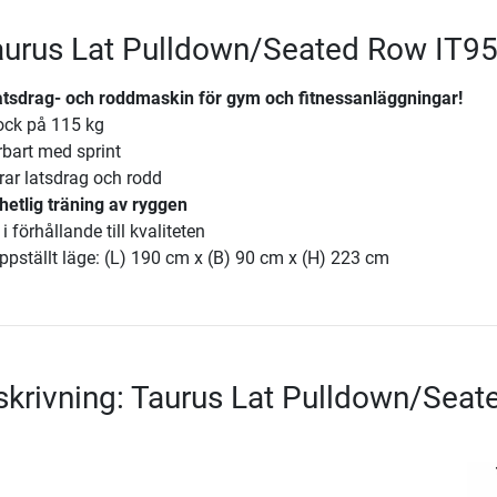
Taurus Lat Pulldown/Seated Row IT9
latsdrag- och roddmaskin för gym och fitnessanläggningar!
lock på 115 kg
bart med sprint
rar latsdrag och rodd
hetlig träning av ryggen
i förhållande till kvaliteten
ppställt läge: (L) 190 cm x (B) 90 cm x (H) 223 cm
krivning: Taurus Lat Pulldown/Seat