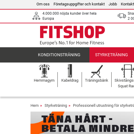
Om oss
Företagsuppgifter och kontakt
Jobb
Kontakt
4.000.000 nöjda kunder över hela
Sna
Europa
2 0
KONDITIONSTRÄNING
STYRKETRÄNING
Hemmagym
Kabeldrag
Träningsbänk
Skivstångss
Squat Ra
Hem
Styrketräning
Professionell utrustning för styrketr