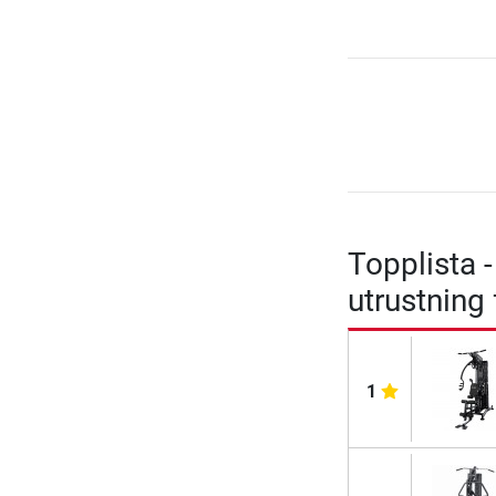
Topplista 
utrustning 
1