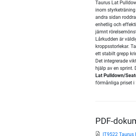
Taurus Lat Pulldo
inom styrketräning
andra sidan roddr
enhetlig och effekt
jämnt rörelsemönst
Lårkudden är väldigt
kroppsstorlekar. 
ett stabilt grepp k
Det integrerade vi
hjälp av en sprint
Lat Pulldown/Sea
förmånliga priset i 
PDF-doku
IT9522 Taurus 