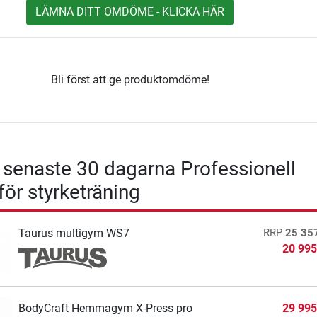
LÄMNA DITT OMDÖME - KLICKA HÄR
Bli först att ge produktomdöme!
- senaste 30 dagarna Professionell
för styrketräning
Taurus multigym WS7
RRP
25 35
20 995
BodyCraft Hemmagym X-Press pro
29 995