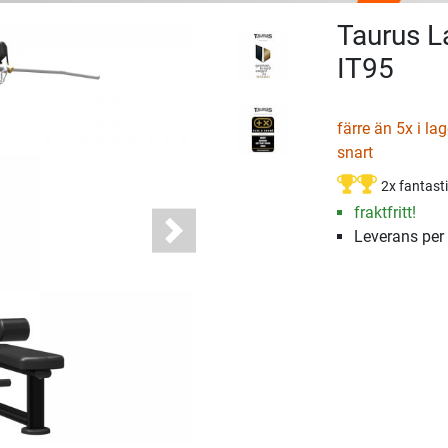
Taurus L
IT95
färre än 5x i la
snart
2x fantast
fraktfritt!
Leverans per
Next