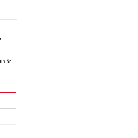
w
tin är