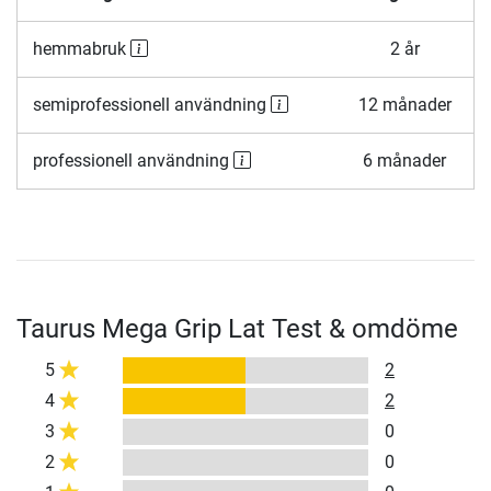
hemmabruk
2 år
semiprofessionell användning
12 månader
professionell användning
6 månader
Taurus Mega Grip Lat Test & omdöme
5
2
4
2
3
0
2
0