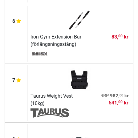
6
Iron Gym Extension Bar
83,
kr
00
(förlängsningsstång)
7
00
Taurus Weight Vest
RRP
982,
kr
541,
kr
00
(10kg)