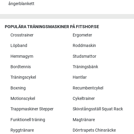
ångerblankett
POPULÄRA TRÄNINGSMASKINER PÅ FITSHOP.SE
Crosstrainer
Ergometer
Löpband
Roddmaskin
Hemmagym
Studsmattor
Bordtennis
Träningsbänk
Träningscykel
Hantlar
Boxning
Recumbentcykel
Motionscykel
Cykeltrainer
Trappmaskiner Stepper
Skivstångsställ Squat Rack
Funktionell träning
Magtränare
Ryggtränare
Dörrtrapets Chinsräcke