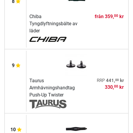
8
Chiba
från
359,
kr
00
Tyngdlyftningsbälte av
läder
9
00
Taurus
RRP
441,
kr
330,
kr
00
Armhävningshandtag
Push-Up Twister
10