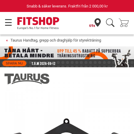
Snabb & säker leverans. Fraktfri från
2 000,00 kr
69x
Taurus Handtag, grepp och draghjälp för styrekträning