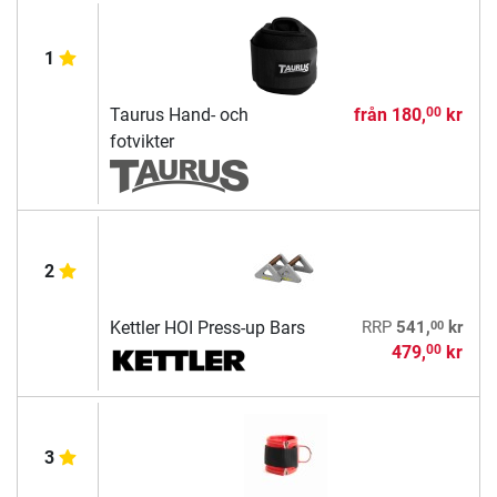
1
Taurus Hand- och
från
180,
kr
00
fotvikter
2
00
Kettler HOI Press-up Bars
RRP
541,
kr
479,
kr
00
3