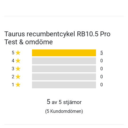
Taurus recumbentcykel RB10.5 Pro
Test & omdöme
5
5
4
0
3
0
2
0
1
0
5
av 5 stjärnor
(5 Kundomdömen)