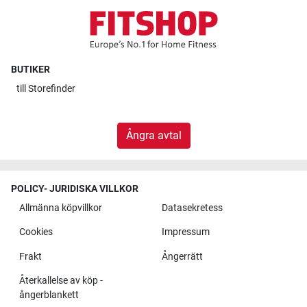
BUTIKER
till
Storefinder
Ångra avtal
POLICY- JURIDISKA VILLKOR
Allmänna köpvillkor
Datasekretess
Cookies
Impressum
Frakt
Ångerrätt
Återkallelse av köp -
ångerblankett