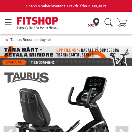
Din expert inom hemmaträning i 42 år
69x
Taurus Recumbentcykel