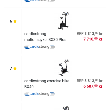
6
00
cardiostrong
RRP
8 813,
kr
7 710,
kr
00
motionscykel BX30 Plus
7
00
cardiostrong exercise bike
RRP
8 813,
kr
6 607,
kr
00
BX40