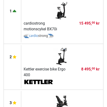
1
cardiostrong
15 495,
kr
00
motionscykel BX70i
2
Kettler exercise bike Ergo
8 495,
kr
00
400
3