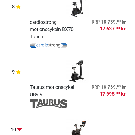
8
00
cardiostrong
RRP
18 739,
kr
17 637,
kr
00
motionscykeln BX70i
Touch
9
00
Taurus motionscykel
RRP
18 739,
kr
17 995,
kr
00
UB9.9
10