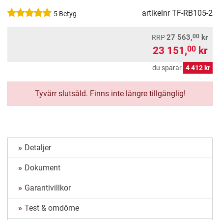
artikelnr
TF-RB105-2
5 Betyg
00
27 563,
kr
RRP
23 151,
kr
00
du sparar
4 412 kr
Tyvärr slutsåld. Finns inte längre tillgänglig!
Detaljer
Dokument
Garantivillkor
Test & omdöme