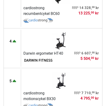
00
cardiostrong
RRP
14 328,
kr
13 225,
kr
00
recumbentcykel BC60
4
00
Darwin ergometer HT40
RRP
6 607,
kr
5 504,
kr
00
5
00
cardiostrong
RRP
7 710,
kr
4 795,
kr
00
motionscykel BX30