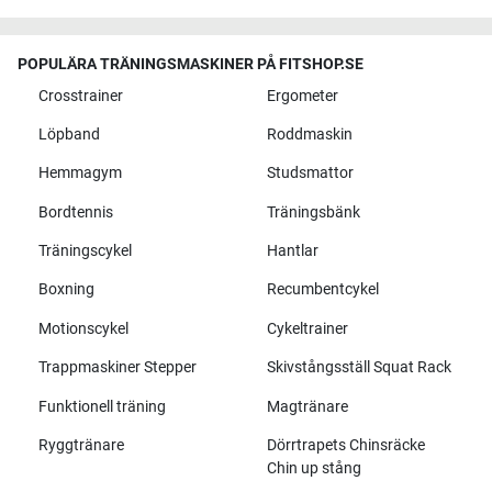
POPULÄRA TRÄNINGSMASKINER PÅ FITSHOP.SE
Crosstrainer
Ergometer
Löpband
Roddmaskin
Hemmagym
Studsmattor
Bordtennis
Träningsbänk
Träningscykel
Hantlar
Boxning
Recumbentcykel
Motionscykel
Cykeltrainer
Trappmaskiner Stepper
Skivstångsställ Squat Rack
Funktionell träning
Magtränare
Ryggtränare
Dörrtrapets Chinsräcke
Chin up stång