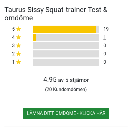
Taurus Sissy Squat-trainer Test &
omdöme
5
19
4
1
3
0
2
0
1
0
4.95
av 5 stjärnor
(20 Kundomdömen)
LÄMNA DITT OMDÖME - KLICKA HÄR