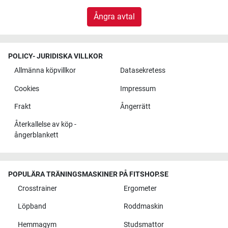
Ångra avtal
POLICY- JURIDISKA VILLKOR
Allmänna köpvillkor
Datasekretess
Cookies
Impressum
Frakt
Ångerrätt
Återkallelse av köp -
ångerblankett
POPULÄRA TRÄNINGSMASKINER PÅ FITSHOP.SE
Crosstrainer
Ergometer
Löpband
Roddmaskin
Hemmagym
Studsmattor