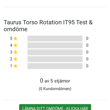
Taurus Torso Rotation IT95 Test &
omdöme
5
0
4
0
3
0
2
0
1
0
0
av 5 stjärnor
(0 Kundomdömen)
LÄMNA DITT OMDÖME - KLICKA HÄR