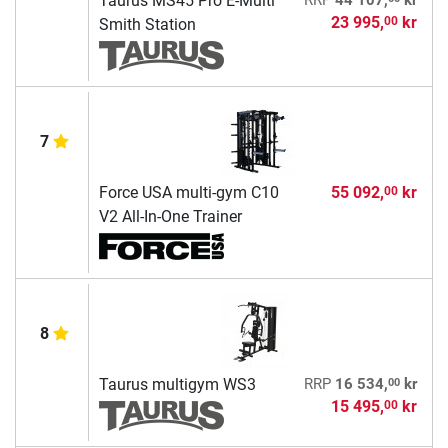
Taurus MS45 Pro E-Multi
RRP
44 107,
kr
23 995,
kr
00
Smith Station
7
Force USA multi-gym C10
55 092,
kr
00
V2 All-In-One Trainer
8
00
Taurus multigym WS3
RRP
16 534,
kr
15 495,
kr
00