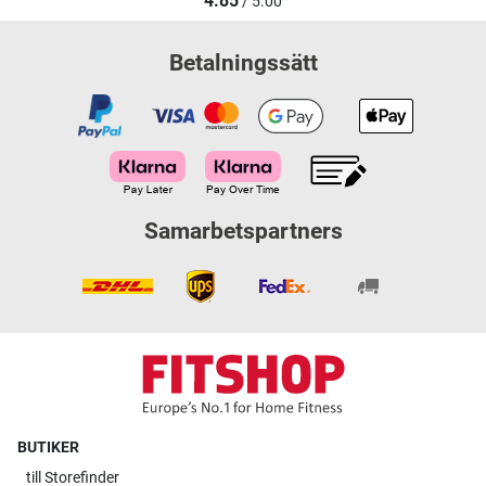
4.85
/ 5.00
Betalningssätt
Samarbetspartners
BUTIKER
till
Storefinder