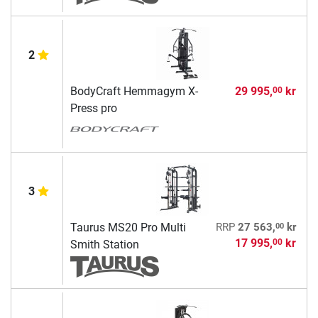
2
BodyCraft Hemmagym X-
29 995,
kr
00
Press pro
3
00
Taurus MS20 Pro Multi
RRP
27 563,
kr
17 995,
kr
00
Smith Station