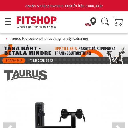
Snabb & säker leverans. Fraktfri från
2 000,00 kr
69x
Taurus Professionell utrustning för styrketräning