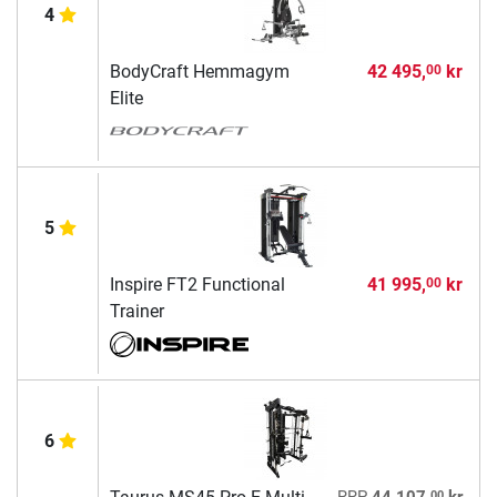
4
BodyCraft Hemmagym
42 495,
kr
00
Elite
5
Inspire FT2 Functional
41 995,
kr
00
Trainer
6
00