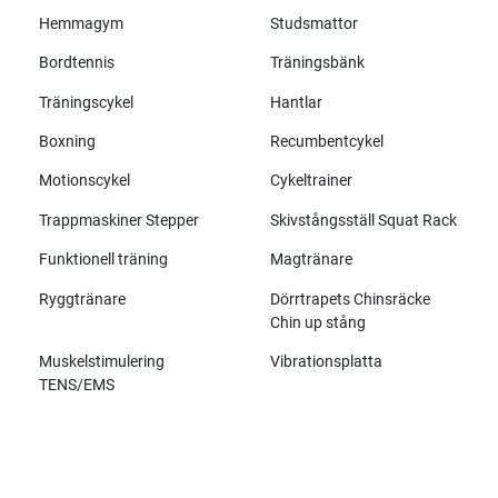
Hemmagym
Studsmattor
Bordtennis
Träningsbänk
Träningscykel
Hantlar
Boxning
Recumbentcykel
Motionscykel
Cykeltrainer
Trappmaskiner Stepper
Skivstångsställ Squat Rack
Funktionell träning
Magtränare
Ryggtränare
Dörrtrapets Chinsräcke
Chin up stång
Muskelstimulering
Vibrationsplatta
TENS/EMS
Alla märken