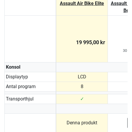
Assault Air Bike Elite
Assault A
Belt
t
1
1
19 995,00 kr
30 da
Konsol
Displaytyp
LCD
Antal program
8
Transporthjul
✓
Denna produkt