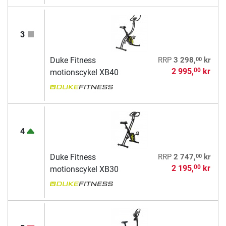
3
00
Duke Fitness
RRP
3 298,
kr
2 995,
kr
00
motionscykel XB40
4
00
Duke Fitness
RRP
2 747,
kr
2 195,
kr
00
motionscykel XB30