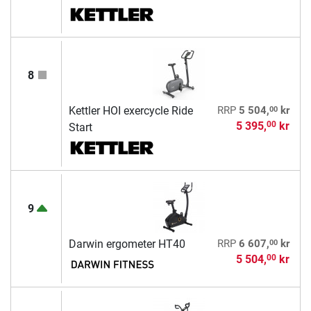
8
00
Kettler HOI exercycle Ride
RRP
5 504,
kr
5 395,
kr
00
Start
9
00
Darwin ergometer HT40
RRP
6 607,
kr
5 504,
kr
00