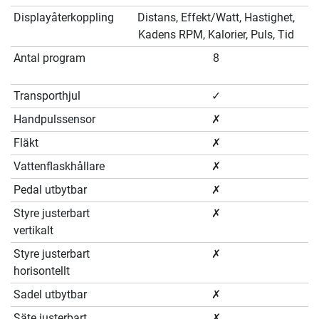
Displayåterkoppling
Distans, Effekt/Watt, Hastighet,
Kadens RPM, Kalorier, Puls, Tid
Antal program
8
Transporthjul
✓
Handpulssensor
✗
Fläkt
✗
Vattenflaskhållare
✗
Pedal utbytbar
✗
Styre justerbart
✗
vertikalt
Styre justerbart
✗
horisontellt
Sadel utbytbar
✗
Säte justerbart
✗