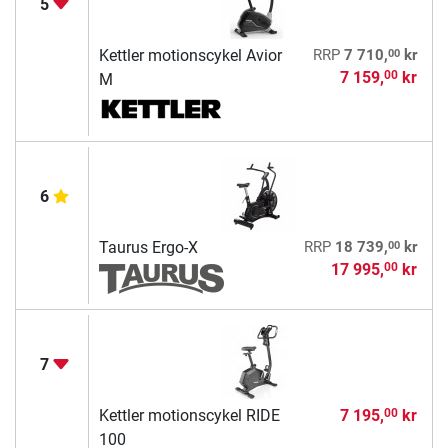
5
00
Kettler motionscykel Avior
RRP
7 710,
kr
7 159,
kr
00
M
6
00
Taurus Ergo-X
RRP
18 739,
kr
17 995,
kr
00
7
Kettler motionscykel RIDE
7 195,
kr
00
100