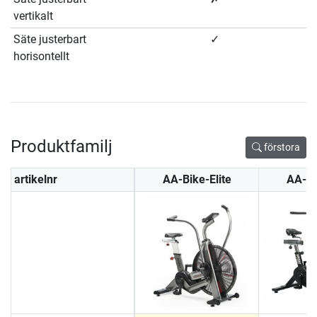
vertikalt
Säte justerbart
✓
horisontellt
Produktfamilj
förstora
artikelnr
AA-Bike-Elite
AA-A