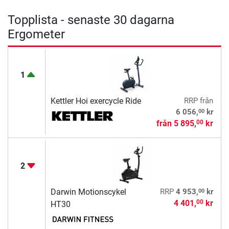
Topplista - senaste 30 dagarna
Ergometer
1
Kettler Hoi exercycle Ride
RRP
från
00
6 056,
kr
från
5 895,
kr
00
2
00
Darwin Motionscykel
RRP
4 953,
kr
4 401,
kr
00
HT30