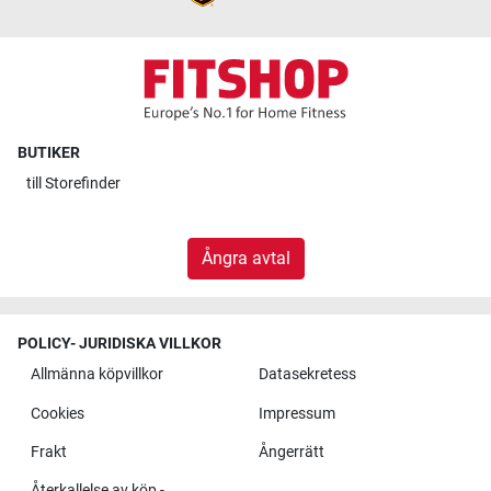
BUTIKER
till
Storefinder
Ångra avtal
POLICY- JURIDISKA VILLKOR
Allmänna köpvillkor
Datasekretess
Cookies
Impressum
Frakt
Ångerrätt
Återkallelse av köp -