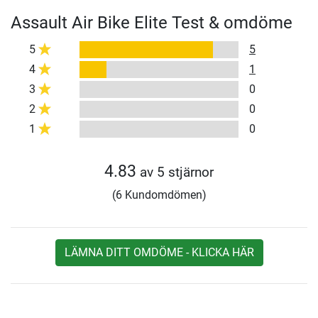
Assault Air Bike Elite Test & omdöme
5
5
4
1
3
0
2
0
1
0
4.83
av 5 stjärnor
(6 Kundomdömen)
LÄMNA DITT OMDÖME - KLICKA HÄR