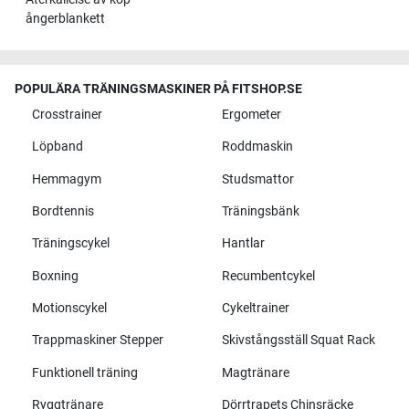
ångerblankett
POPULÄRA TRÄNINGSMASKINER PÅ FITSHOP.SE
Crosstrainer
Ergometer
Löpband
Roddmaskin
Hemmagym
Studsmattor
Bordtennis
Träningsbänk
Träningscykel
Hantlar
Boxning
Recumbentcykel
Motionscykel
Cykeltrainer
Trappmaskiner Stepper
Skivstångsställ Squat Rack
Funktionell träning
Magtränare
Ryggtränare
Dörrtrapets Chinsräcke