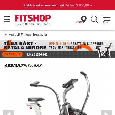
Din expert inom hemmaträning i 42 år
69x
Assault Fitness Ergometer