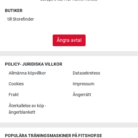
BUTIKER
till
Storefinder
Ångra avtal
POLICY- JURIDISKA VILLKOR
Allmänna köpvillkor
Datasekretess
Cookies
Impressum
Frakt
Ångerrätt
Återkallelse av köp -
ångerblankett
POPULÄRA TRÄNINGSMASKINER PÅ FITSHOP.SE