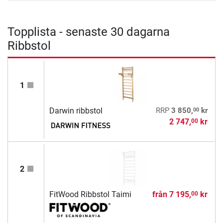
Topplista - senaste 30 dagarna
Ribbstol
1
00
Darwin ribbstol
RRP
3 850,
kr
2 747,
kr
00
2
FitWood Ribbstol Taimi
från
7 195,
kr
00