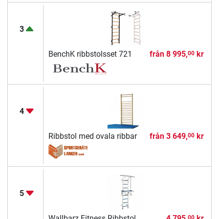
3
BenchK ribbstolsset 721
från
8 995,
kr
00
4
Ribbstol med ovala ribbar
från
3 649,
kr
00
5
Wallbarz Fitness Ribbstol
4 795,
kr
00