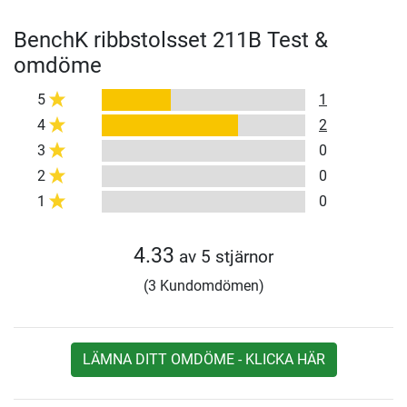
BenchK ribbstolsset 211B Test &
omdöme
5
1
4
2
3
0
2
0
1
0
4.33
av 5 stjärnor
(3 Kundomdömen)
LÄMNA DITT OMDÖME - KLICKA HÄR