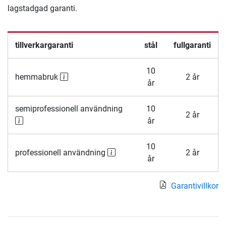
lagstadgad garanti.
tillverkargaranti
stål
fullgaranti
10
hemmabruk
2 år
år
semiprofessionell användning
10
2 år
år
10
professionell användning
2 år
år
Garantivillkor