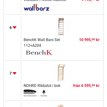
6
BenchK Wall Bars Set
10 995,
kr
00
112+A204
7
NOHRD Ribbstol i bok
från
6 595,
kr
00