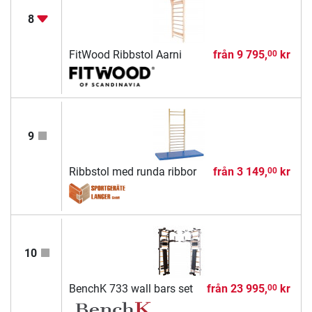
8
FitWood Ribbstol Aarni
från
9 795,
kr
00
9
Ribbstol med runda ribbor
från
3 149,
kr
00
10
BenchK 733 wall bars set
från
23 995,
kr
00