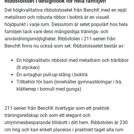
Ribbstolsset i designlook för hela familjen
Det högkvalitativa ribbstolssetet från BenchK med en rejäl
metallram och robusta ribbor i bokträ är en visuell
höjdpunkt i varje rum. Dessutom är setet populärt hos hela
familjen tack vare dess mångsidiga tränings- och
användningsmöjligheter. Ribbstolen i 211-serien från
BenchK finns nu också som set. Ribbstolssetet består av:
En högkvalitativ ribbstol med metallram och träribbor
(8 stycken)
En avtagbar pull-up-stång i bokträ
Tillbehör för barn (innehåller gymnastikringar i trä,
klätterrep i bomull med gunga)
211-serien från BenchK övertygar som ett praktisk
träningsredskap och som ett elegant och
utrymmesbesparande tillskott i ditt hem. Ribbstolen är 230
cm hög och kan enkelt placeras i praktiskt taget alla rum