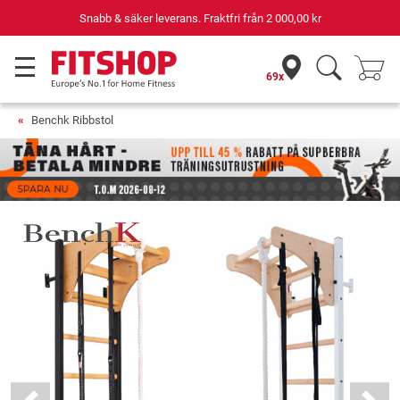
Din expert inom hemmaträning i 42 år
69x
Benchk Ribbstol