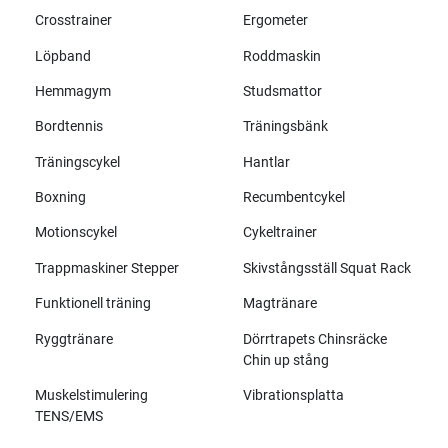
Crosstrainer
Ergometer
Löpband
Roddmaskin
Hemmagym
Studsmattor
Bordtennis
Träningsbänk
Träningscykel
Hantlar
Boxning
Recumbentcykel
Motionscykel
Cykeltrainer
Trappmaskiner Stepper
Skivstångsställ Squat Rack
Funktionell träning
Magtränare
Ryggtränare
Dörrtrapets Chinsräcke
Chin up stång
Muskelstimulering
Vibrationsplatta
TENS/EMS