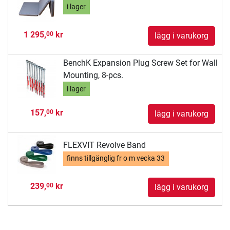
i lager
1 295,
kr
00
lägg i varukorg
BenchK Expansion Plug Screw Set for Wall
Mounting, 8-pcs.
i lager
157,
kr
00
lägg i varukorg
FLEXVIT Revolve Band
finns tillgänglig fr o m
vecka 33
239,
kr
00
lägg i varukorg