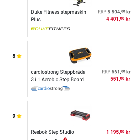
00
Duke Fitness stepmaskin
RRP
5 504,
kr
4 401,
kr
00
Plus
8
00
cardiostrong Steppbräda
RRP
661,
kr
551,
kr
00
3 i 1 Aerobic Step Board
9
Reebok Step Studio
1 195,
kr
00