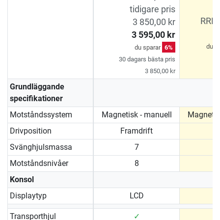
tidigare pris
RRP 
3 850,00 kr
3 595,00 kr
du s
du sparar
6%
30 dagars bästa pris
3 850,00 kr
Grundläggande
specifikationer
Motståndssystem
Magnetisk - manuell
Magnetis
Drivposition
Framdrift
Svänghjulsmassa
7
Motståndsnivåer
8
Konsol
Displaytyp
LCD
Transporthjul
✓