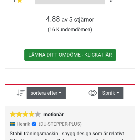
1
0
4.88
av 5 stjärnor
(16 Kundomdömen)
LÄMNA DITT OMDÖME - KLICKA HÄR
sortera efter
Språk
motionär
Henrik
(DU-STEPPER-PLUS)
Stabil träningsmaskin i snygg design som är relativt