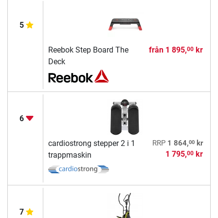
5
Reebok Step Board The
från
1 895,
kr
00
Deck
6
00
cardiostrong stepper 2 i 1
RRP
1 864,
kr
1 795,
kr
00
trappmaskin
7