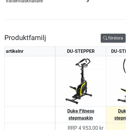
Vattenflaskhållare
✗
Produktfamilj
förstora
artikelnr
DU-STEPPER
DU-STE
Duke Fitness
Duke 
stepmaskin
stepma
RRP 4 953,00 kr