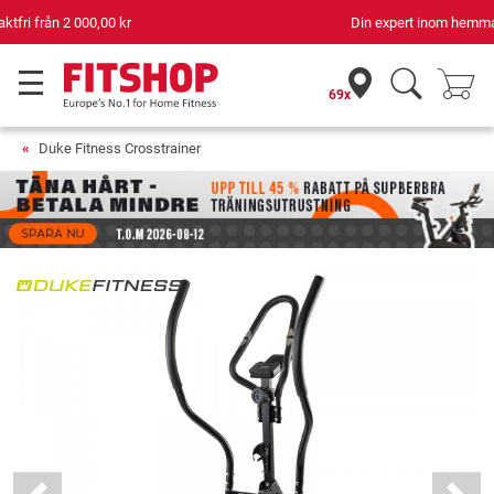
Din expert inom hemmaträning i 42 år
69x
Duke Fitness Crosstrainer