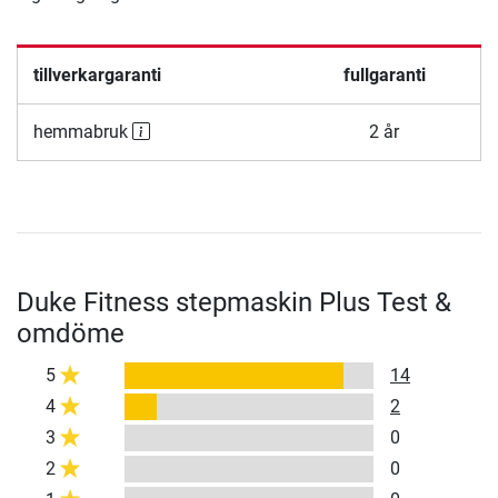
tillverkargaranti
fullgaranti
hemmabruk
2 år
Duke Fitness stepmaskin Plus Test &
omdöme
5
14
4
2
3
0
2
0