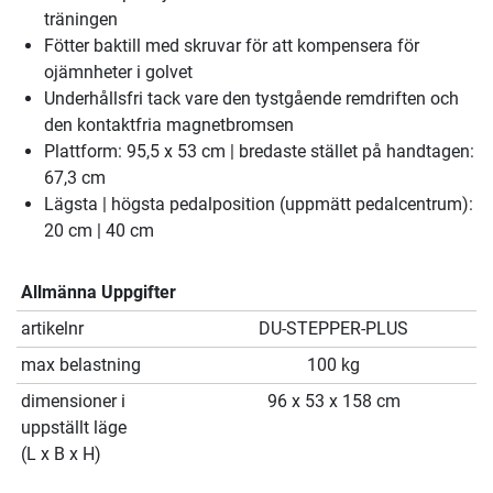
träningen
Fötter baktill med skruvar för att kompensera för
ojämnheter i golvet
Underhållsfri tack vare den tystgående remdriften och
den kontaktfria magnetbromsen
Plattform: 95,5 x 53 cm | bredaste stället på handtagen:
67,3 cm
Lägsta | högsta pedalposition (uppmätt pedalcentrum):
20 cm | 40 cm
Allmänna Uppgifter
artikelnr
DU-STEPPER-PLUS
max belastning
100 kg
dimensioner i
96 x 53 x 158 cm
uppställt läge
(L x B x H)