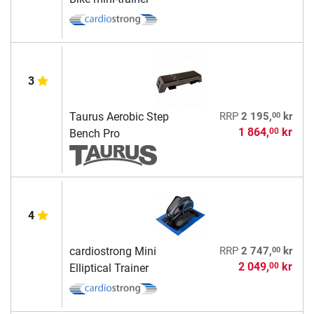
3
00
Taurus Aerobic Step
RRP
2 195,
kr
1 864,
kr
00
Bench Pro
4
00
cardiostrong Mini
RRP
2 747,
kr
2 049,
kr
00
Elliptical Trainer