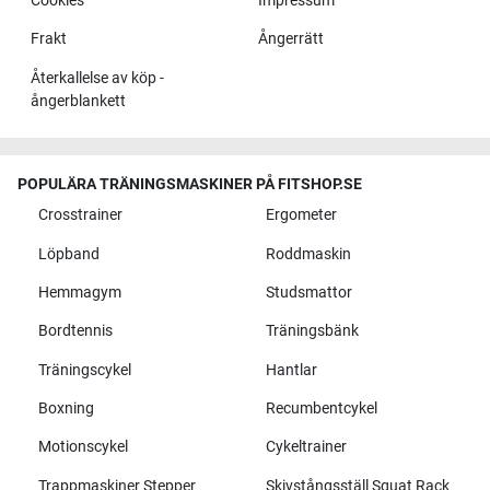
Cookies
Impressum
Frakt
Ångerrätt
Återkallelse av köp -
ångerblankett
POPULÄRA TRÄNINGSMASKINER PÅ FITSHOP.SE
Crosstrainer
Ergometer
Löpband
Roddmaskin
Hemmagym
Studsmattor
Bordtennis
Träningsbänk
Träningscykel
Hantlar
Boxning
Recumbentcykel
Motionscykel
Cykeltrainer
Trappmaskiner Stepper
Skivstångsställ Squat Rack