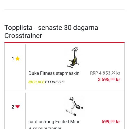
Topplista - senaste 30 dagarna
Crosstrainer
1
00
Duke Fitness stepmaskin
RRP
4 953,
kr
3 595,
kr
00
2
cardiostrong Folded Mini
599,
kr
00
Bike mini-trainer