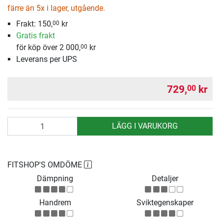
färre än 5x i lager, utgående.
Frakt:
150,
kr
00
Gratis frakt
för köp över 2 000,
kr
00
Leverans per UPS
729,
kr
00
antal
LÄGG I VARUKORG
FITSHOP'S OMDÖME
Dämpning
Detaljer
Handrem
Sviktegenskaper