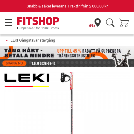
Snabb & säker leverans. Fraktfri från
2 000,00 kr
69x
LEKI Gångstavar stavgång