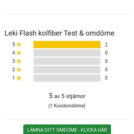
Leki Flash kolfiber Test & omdöme
5
1
4
0
3
0
2
0
1
0
5
av 5 stjärnor
(1 Kundomdöme)
LÄMNA DITT OMDÖME - KLICKA HÄR