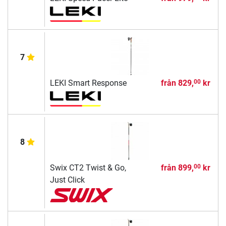
7
LEKI Smart Response
från
829,
kr
00
8
Swix CT2 Twist & Go,
från
899,
kr
00
Just Click