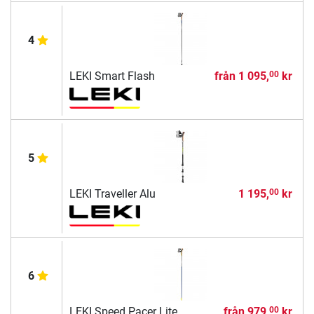
4
LEKI Smart Flash
från
1 095,
kr
00
5
LEKI Traveller Alu
1 195,
kr
00
6
LEKI Speed Pacer Lite
från
979,
kr
00