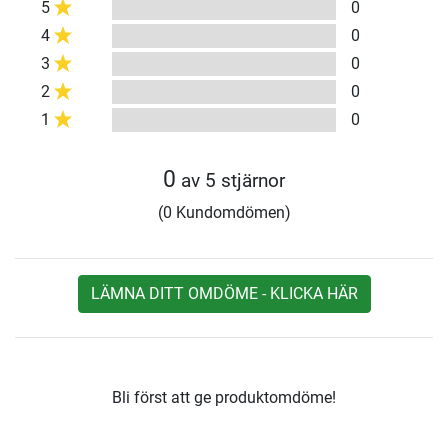
5
0
4
0
3
0
2
0
1
0
0
av 5 stjärnor
(0 Kundomdömen)
LÄMNA DITT OMDÖME - KLICKA HÄR
Bli först att ge produktomdöme!