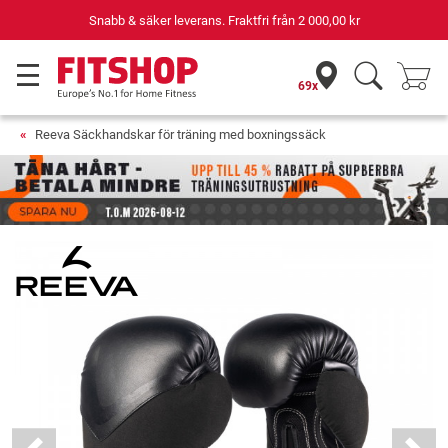
Snabb & säker leverans. Fraktfri från
2 000,00 kr
69x
Reeva Säckhandskar för träning med boxningssäck