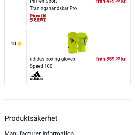
Paffen Sport
från
479,
kr
00
Träningshandskar Pro
10
adidas boxing gloves
från
359,
kr
00
Speed 100
Produktsäkerhet
Manufacturer Information