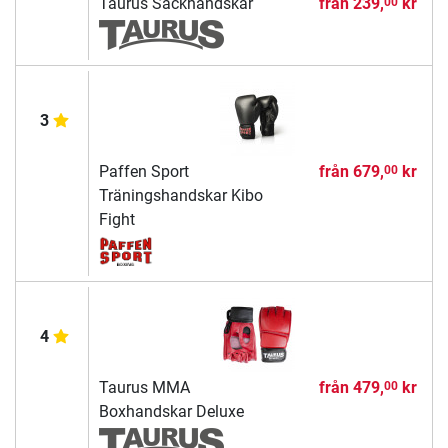
Taurus Säckhandskar
från
239,
kr
00
3
Paffen Sport
från
679,
kr
00
Träningshandskar Kibo
Fight
4
Taurus MMA
från
479,
kr
00
Boxhandskar Deluxe